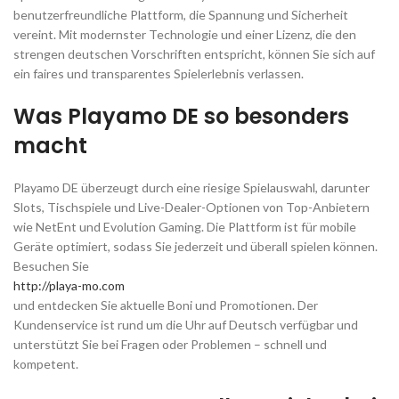
benutzerfreundliche Plattform, die Spannung und Sicherheit
vereint. Mit modernster Technologie und einer Lizenz, die den
strengen deutschen Vorschriften entspricht, können Sie sich auf
ein faires und transparentes Spielerlebnis verlassen.
Was Playamo DE so besonders
macht
Playamo DE überzeugt durch eine riesige Spielauswahl, darunter
Slots, Tischspiele und Live-Dealer-Optionen von Top-Anbietern
wie NetEnt und Evolution Gaming. Die Plattform ist für mobile
Geräte optimiert, sodass Sie jederzeit und überall spielen können.
Besuchen Sie
http://playa-mo.com
und entdecken Sie aktuelle Boni und Promotionen. Der
Kundenservice ist rund um die Uhr auf Deutsch verfügbar und
unterstützt Sie bei Fragen oder Problemen – schnell und
kompetent.