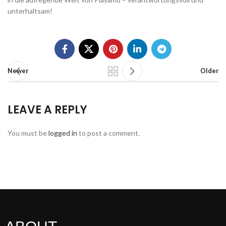
unterhaltsam!
Newer
Older
LEAVE A REPLY
You must be
logged in
to post a comment.