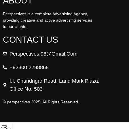
ABOUT
Perspectives is a complete Advertising Agency,
providing creative and active advertising services
to our clients.
CONTACT US
Perspectives.98@gmail.com
+92300 2298868
I.I. Chundrigar Road, Land Mark Plaza,
Office No. 503
© perspectives 2025. All Rights Reserved.