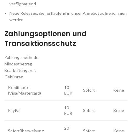
verfügbar sind
Neue Releases, die fortlaufend in unser Angebot aufgenommen
werden
Zahlungsoptionen und
Transaktionsschutz
Zahlungsmethode
Mindestbetrag
Bearbeitungszeit
Gebühren
Kreditkarte
10
Sofort
Keine
(Visa/Mastercard)
EUR
10
PayPal
Sofort
Keine
EUR
20
Sofortüberweisung
Sofort
Keine