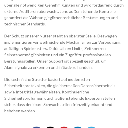
über alle notwendigen Genehmigungen und wird fortlaufend durch
externe Auditoren überwacht. Jene außenstehende Kontrolle
garantiert die Wahrung jeglicher rechtlicher Bestimmungen und
technischer Standards.
Der Schutz unserer Nutzer steht an oberster Stelle. Deswegen
implementieren wir weitreichende Mechanismen zur Vorbeugung
auffälligen Spielmusters. Dafür zählen Limits, Zeitsperren,
Selbstsperrmöglichkeiten und ein Zugriff zu professionellen
Beratungsstellen. Unser Support ist speziell geschult, um
Alarmsignale zu erkennen und initiativ zu handeln.
Die technische Struktur basiert auf modernsten
Sicherheitsprotokollen, die gleichermaßen Datensicherheit als
sowie Integrität gewährleisten. Kontinuierliche
Sicherheitsprüfungen durch außenstehende Experten stellen
sicher, dass denkbare Schwachstellen frühzeitig erkannt und
behoben werden.