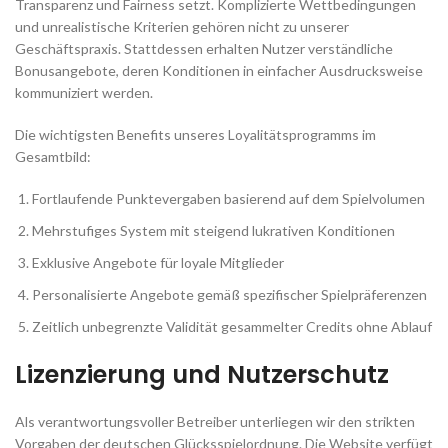
Transparenz und Fairness setzt. Komplizierte Wettbedingungen
und unrealistische Kriterien gehören nicht zu unserer
Geschäftspraxis. Stattdessen erhalten Nutzer verständliche
Bonusangebote, deren Konditionen in einfacher Ausdrucksweise
kommuniziert werden.
Die wichtigsten Benefits unseres Loyalitätsprogramms im
Gesamtbild:
Fortlaufende Punktevergaben basierend auf dem Spielvolumen
Mehrstufiges System mit steigend lukrativen Konditionen
Exklusive Angebote für loyale Mitglieder
Personalisierte Angebote gemäß spezifischer Spielpräferenzen
Zeitlich unbegrenzte Validität gesammelter Credits ohne Ablauf
Lizenzierung und Nutzerschutz
Als verantwortungsvoller Betreiber unterliegen wir den strikten
Vorgaben der deutschen Glücksspielordnung. Die Website verfügt