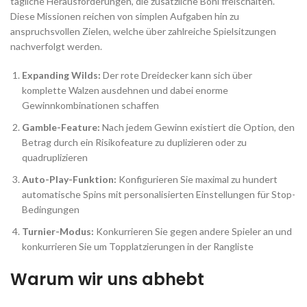
tägliche Herausforderungen, die zusätzliche Boni freischalten.
Diese Missionen reichen von simplen Aufgaben hin zu
anspruchsvollen Zielen, welche über zahlreiche Spielsitzungen
nachverfolgt werden.
Expanding Wilds:
Der rote Dreidecker kann sich über
komplette Walzen ausdehnen und dabei enorme
Gewinnkombinationen schaffen
Gamble-Feature:
Nach jedem Gewinn existiert die Option, den
Betrag durch ein Risikofeature zu duplizieren oder zu
quadruplizieren
Auto-Play-Funktion:
Konfigurieren Sie maximal zu hundert
automatische Spins mit personalisierten Einstellungen für Stop-
Bedingungen
Turnier-Modus:
Konkurrieren Sie gegen andere Spieler an und
konkurrieren Sie um Topplatzierungen in der Rangliste
Warum wir uns abhebt