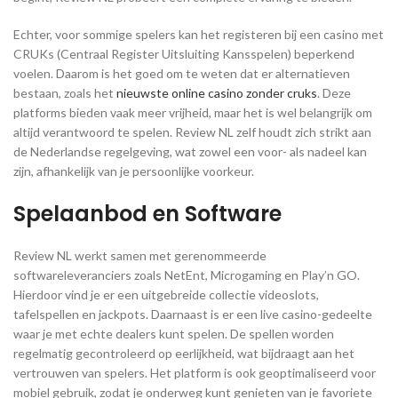
Echter, voor sommige spelers kan het registeren bij een casino met
CRUKs (Centraal Register Uitsluiting Kansspelen) beperkend
voelen. Daarom is het goed om te weten dat er alternatieven
bestaan, zoals het
nieuwste online casino zonder cruks
. Deze
platforms bieden vaak meer vrijheid, maar het is wel belangrijk om
altijd verantwoord te spelen. Review NL zelf houdt zich strikt aan
de Nederlandse regelgeving, wat zowel een voor- als nadeel kan
zijn, afhankelijk van je persoonlijke voorkeur.
Spelaanbod en Software
Review NL werkt samen met gerenommeerde
softwareleveranciers zoals NetEnt, Microgaming en Play’n GO.
Hierdoor vind je er een uitgebreide collectie videoslots,
tafelspellen en jackpots. Daarnaast is er een live casino-gedeelte
waar je met echte dealers kunt spelen. De spellen worden
regelmatig gecontroleerd op eerlijkheid, wat bijdraagt aan het
vertrouwen van spelers. Het platform is ook geoptimaliseerd voor
mobiel gebruik, zodat je onderweg kunt genieten van je favoriete