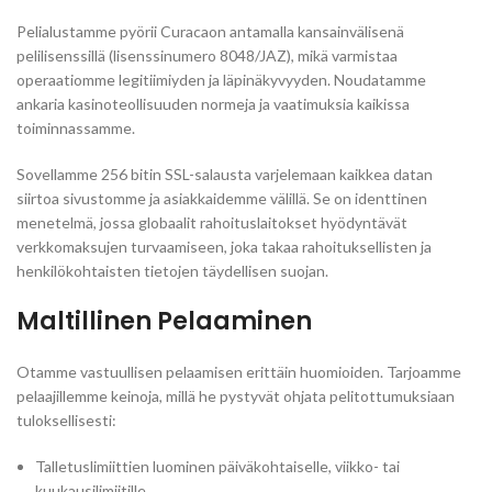
Pelialustamme pyörii Curacaon antamalla kansainvälisenä
pelilisenssillä (lisenssinumero 8048/JAZ), mikä varmistaa
operaatiomme legitiimiyden ja läpinäkyvyyden. Noudatamme
ankaria kasinoteollisuuden normeja ja vaatimuksia kaikissa
toiminnassamme.
Sovellamme 256 bitin SSL-salausta varjelemaan kaikkea datan
siirtoa sivustomme ja asiakkaidemme välillä. Se on identtinen
menetelmä, jossa globaalit rahoituslaitokset hyödyntävät
verkkomaksujen turvaamiseen, joka takaa rahoituksellisten ja
henkilökohtaisten tietojen täydellisen suojan.
Maltillinen Pelaaminen
Otamme vastuullisen pelaamisen erittäin huomioiden. Tarjoamme
pelaajillemme keinoja, millä he pystyvät ohjata pelitottumuksiaan
tuloksellisesti:
Talletuslimiittien luominen päiväkohtaiselle, viikko- tai
kuukausilimiitille