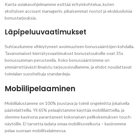
Kanta-asiakasohjelmamme esittää erityiskohtelua, kuten
yksityisen account managerin, pikaisemmat nostot ja eksklusiivisia
bonustarjouksia.
Läpipeluuvaatimukset
Suhtaudumme vihkiytyneet avoimuuteen bonussääntöjen kohdalla.
Tavanomaiset kierrätysvaatimukset bonusetuuksille ovat 35x
bonussumman perusteella. Koko bonussääntömme on
ymmärrettävästi ilmaistu tarjoussivuillamme, ja ehdot noudattavat
toimialan suositeltuja standardeja.
Mobiilipelaaminen
Mobiilialustamme on 100% joustava ja toimii ongelmitta jokaisella
päätelaitteilla. Yli 65% pelaajistamme käyttää mobiililaitteilla, ja
olemme kasinona parantaneet kokonaisen pelikokemuksen touch-
näytöille. Ei tarvetta ladata omaa mobiilisovellusta – kasinomme
pelaa suoraan mobiiliselaimessa.