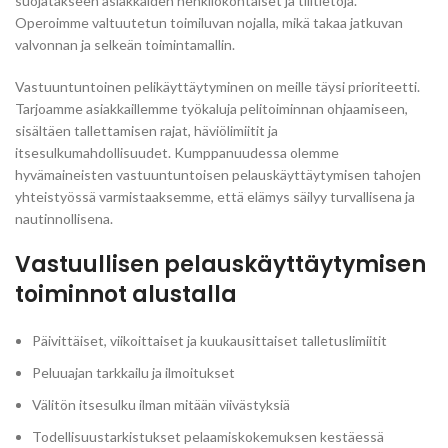
suojatakseen asiakkaiden henkilökohtaiset ja tilitietoja.
Operoimme valtuutetun toimiluvan nojalla, mikä takaa jatkuvan
valvonnan ja selkeän toimintamallin.
Vastuuntuntoinen pelikäyttäytyminen on meille täysi prioriteetti.
Tarjoamme asiakkaillemme työkaluja pelitoiminnan ohjaamiseen,
sisältäen tallettamisen rajat, häviölimiitit ja
itsesulkumahdollisuudet. Kumppanuudessa olemme
hyvämaineisten vastuuntuntoisen pelauskäyttäytymisen tahojen
yhteistyössä varmistaaksemme, että elämys säilyy turvallisena ja
nautinnollisena.
Vastuullisen pelauskäyttäytymisen
toiminnot alustalla
Päivittäiset, viikoittaiset ja kuukausittaiset talletuslimiitit
Peluuajan tarkkailu ja ilmoitukset
Välitön itsesulku ilman mitään viivästyksiä
Todellisuustarkistukset pelaamiskokemuksen kestäessä