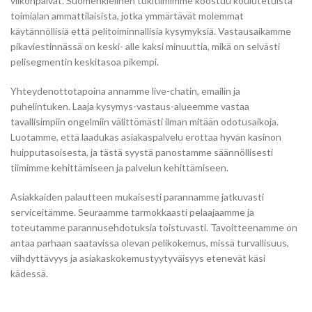
viikonpäivät. Suomenkielinen tukitiimimme koostuu koulutetuista
toimialan ammattilaisista, jotka ymmärtävät molemmat
käytännöllisiä että pelitoiminnallisia kysymyksiä. Vastausaikamme
pikaviestinnässä on keski- alle kaksi minuuttia, mikä on selvästi
pelisegmentin keskitasoa pikempi.
Yhteydenottotapoina annamme live-chatin, emailin ja
puhelintuken. Laaja kysymys-vastaus-alueemme vastaa
tavallisimpiin ongelmiin välittömästi ilman mitään odotusaikoja.
Luotamme, että laadukas asiakaspalvelu erottaa hyvän kasinon
huipputasoisesta, ja tästä syystä panostamme säännöllisesti
tiimimme kehittämiseen ja palvelun kehittämiseen.
Asiakkaiden palautteen mukaisesti parannamme jatkuvasti
serviceitämme. Seuraamme tarmokkaasti pelaajaamme ja
toteutamme parannusehdotuksia toistuvasti. Tavoitteenamme on
antaa parhaan saatavissa olevan pelikokemus, missä turvallisuus,
viihdyttävyys ja asiakaskokemustyytyväisyys etenevät käsi
kädessä.