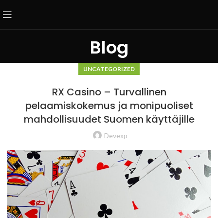
Blog
UNCATEGORIZED
RX Casino – Turvallinen
pelaamiskokemus ja monipuoliset
mahdollisuudet Suomen käyttäjille
Devexp