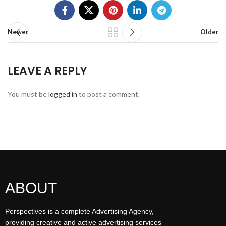
Newer
Older
LEAVE A REPLY
You must be
logged in
to post a comment.
ABOUT
Perspectives is a complete Advertising Agency,
providing creative and active advertising services