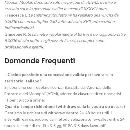
Moolah Moolah dopo solo solo tre periodi di attività, il ritiro è
arrivato sul mio personale wallet in meno di XXXVI hours.
Francesca L.
La Lightning Roulette mi ha regalato una vincita da
3.200€ con un multiplier 250 volte sul esito XVII, un’emozione
indimenticabile!
Giuseppe R.
Scommetto regolarmente al BJ live e ho raggiunto oltre
5.000€ di win pulite negli passati 2 mesi, i croupier sono
professionali e gentili.
Domande Frequenti
Il Casino possiede una concessione valida per lavorare in
territorio italiano?
Sì, operiamo con regolare licenza rilasciata dall’Agenzia delle
Entrate e dei Monopoli (ADM), aderendo ciascun criteri normativi
IT per il gioco a online.
Quanto tempo richiedono i withdraw sulla la vostra struttura?
Gestiamo le richieste di withdraw dentro 24-48 hours utili. I
intervalli reali dipendono dal metodo selezionato: e-wallet entro 24
hours, tessere di credito 3-5 gg, SEPA 3-5 days lavorabili.