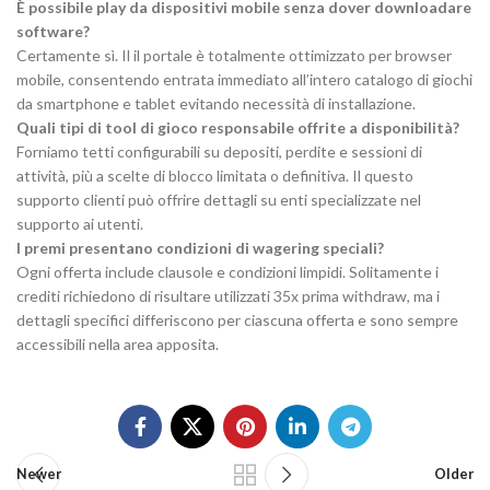
È possibile play da dispositivi mobile senza dover downloadare
software?
Certamente sì. Il il portale è totalmente ottimizzato per browser
mobile, consentendo entrata immediato all’intero catalogo di giochi
da smartphone e tablet evitando necessità di installazione.
Quali tipi di tool di gioco responsabile offrite a disponibilità?
Forniamo tetti configurabili su depositi, perdite e sessioni di
attività, più a scelte di blocco limitata o definitiva. Il questo
supporto clienti può offrire dettagli su enti specializzate nel
supporto ai utenti.
I premi presentano condizioni di wagering speciali?
Ogni offerta include clausole e condizioni limpidi. Solitamente i
crediti richiedono di risultare utilizzati 35x prima withdraw, ma i
dettagli specifici differiscono per ciascuna offerta e sono sempre
accessibili nella area apposita.
Newer
Older