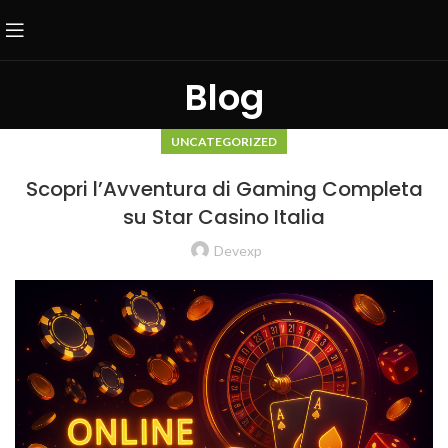
Blog
UNCATEGORIZED
Scopri l’Avventura di Gaming Completa
su Star Casino Italia
Devexp