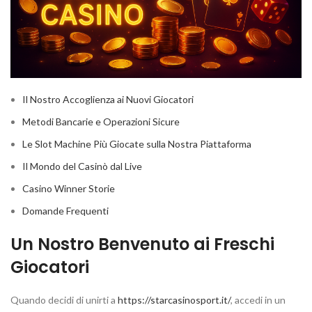
Il Nostro Accoglienza ai Nuovi Giocatori
Metodi Bancarie e Operazioni Sicure
Le Slot Machine Più Giocate sulla Nostra Piattaforma
Il Mondo del Casinò dal Live
Casino Winner Storie
Domande Frequenti
Un Nostro Benvenuto ai Freschi
Giocatori
Quando decidi di unirti a
https://starcasinosport.it/
, accedi in un