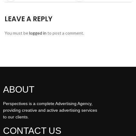
LEAVE A REPLY
You must be
logged in
to post a comment.
ABOUT
Perspectives is a complete Advertising Agency,
providing creative and active advertising services
to our clients.
CONTACT US