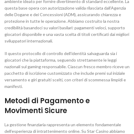
ambiente ideato per fornire divertimento di standard eccellente. La
questa base opera con autorizzazione valida rilasciata dall’Agenzia
delle Dogane e dei Concessioni (ADM), assicurando chiarezza e
protezione in tutte le operazione. Abbiamo costruito la nostra
credibilità basandoci su valori basilari: pagamenti veloci, supporto
giocatori disponibile e una vasta scelta di titoli certificati dai migliori
sviluppatori internazionali.
Il questo protocollo di controllo dell’identità salvaguarda sia i
giocatori che la piattaforma, seguendo strettamente le leggi
nazionali sul gaming responsabile. Ciascun fresco membro riceve un
pacchetto di iscrizione customizzato che include premi sul iniziale
versamento e giri gratuiti scelti, con criteri di scommessa limpidi e
manifesti.
Metodi di Pagamento e
Movimenti Sicure
La gestione finanziaria rappresenta un elemento fondamentale
dell’esperienza di intrattenimento online. Su Star Casino abbiamo