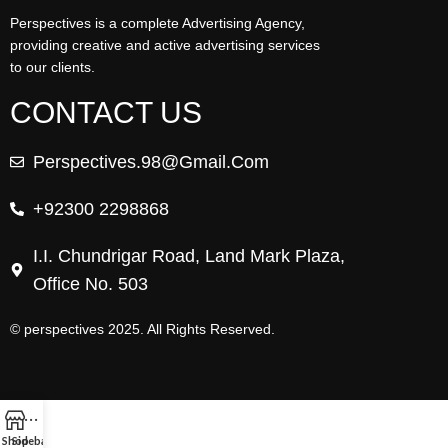
Perspectives is a complete Advertising Agency,
providing creative and active advertising services
to our clients.
CONTACT US
Perspectives.98@gmail.com
+92300 2298868
I.I. Chundrigar Road, Land Mark Plaza,
Office No. 503
© perspectives 2025. All Rights Reserved.
Shop
Sidebar