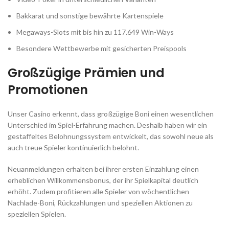
Bakkarat und sonstige bewährte Kartenspiele
Megaways-Slots mit bis hin zu 117.649 Win-Ways
Besondere Wettbewerbe mit gesicherten Preispools
Großzügige Prämien und
Promotionen
Unser Casino erkennt, dass großzügige Boni einen wesentlichen
Unterschied im Spiel-Erfahrung machen. Deshalb haben wir ein
gestaffeltes Belohnungssystem entwickelt, das sowohl neue als
auch treue Spieler kontinuierlich belohnt.
Neuanmeldungen erhalten bei ihrer ersten Einzahlung einen
erheblichen Willkommensbonus, der ihr Spielkapital deutlich
erhöht. Zudem profitieren alle Spieler von wöchentlichen
Nachlade-Boni, Rückzahlungen und speziellen Aktionen zu
speziellen Spielen.