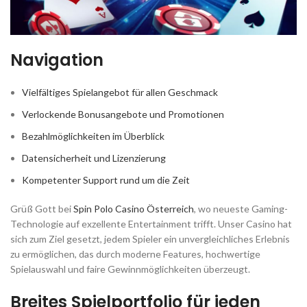
Navigation
Vielfältiges Spielangebot für allen Geschmack
Verlockende Bonusangebote und Promotionen
Bezahlmöglichkeiten im Überblick
Datensicherheit und Lizenzierung
Kompetenter Support rund um die Zeit
Grüß Gott bei
Spin Polo Casino Österreich
, wo neueste Gaming-
Technologie auf exzellente Entertainment trifft. Unser Casino hat
sich zum Ziel gesetzt, jedem Spieler ein unvergleichliches Erlebnis
zu ermöglichen, das durch moderne Features, hochwertige
Spielauswahl und faire Gewinnmöglichkeiten überzeugt.
Breites Spielportfolio für jeden