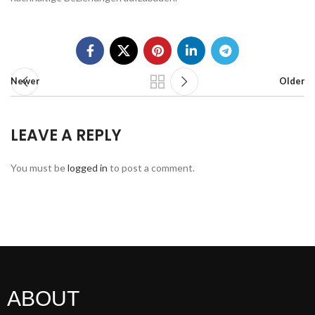
Newer
Older
LEAVE A REPLY
You must be
logged in
to post a comment.
ABOUT