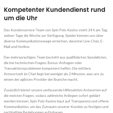
Kompetenter Kundendienst rund
um die Uhr
Das Kundenservice-Team von Spin Polo Kasino steht 24 h am Tag,
sieben Tage die Woche zur Verfügung. Spieler können uns über
diverse Kommunikationswege erreichen, darunter Live-Chat, E-
Mail und Hotline.
Das mehrsprachiges Team besteht aus qualifizierten Spezialisten,
die bei technischen Fragen, Bonus-Anfragen oder
Transaktionsproblemen kompetent helfen. Die mittlere
Antwortzeit im Chat liegt bei weniger als 2 Minuten, was uns zu
einem der agilsten Provider der Branche macht.
Zusätzlich bietet unsere umfassende Hilfesektion Antworten auf
die meisten Fragen, sodass zahlreiche Anliegen sofort geklärt
werden können. Spin Polo Kasino baut auf Transparenz und offene
Kommunikation, um das Zutrauen unserer Kunden zu festigen und
nachhaltige Beziehungen aufzubauen.