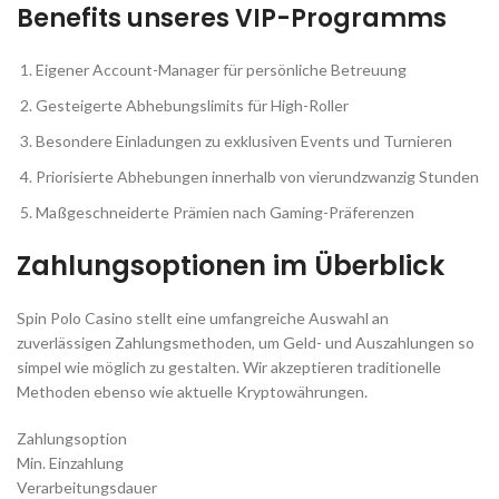
Benefits unseres VIP-Programms
Eigener Account-Manager für persönliche Betreuung
Gesteigerte Abhebungslimits für High-Roller
Besondere Einladungen zu exklusiven Events und Turnieren
Priorisierte Abhebungen innerhalb von vierundzwanzig Stunden
Maßgeschneiderte Prämien nach Gaming-Präferenzen
Zahlungsoptionen im Überblick
Spin Polo Casino stellt eine umfangreiche Auswahl an
zuverlässigen Zahlungsmethoden, um Geld- und Auszahlungen so
simpel wie möglich zu gestalten. Wir akzeptieren traditionelle
Methoden ebenso wie aktuelle Kryptowährungen.
Zahlungsoption
Min. Einzahlung
Verarbeitungsdauer