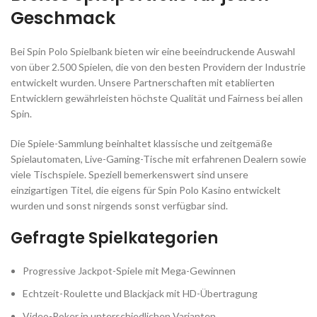
Geschmack
Bei Spin Polo Spielbank bieten wir eine beeindruckende Auswahl
von über 2.500 Spielen, die von den besten Providern der Industrie
entwickelt wurden. Unsere Partnerschaften mit etablierten
Entwicklern gewährleisten höchste Qualität und Fairness bei allen
Spin.
Die Spiele-Sammlung beinhaltet klassische und zeitgemäße
Spielautomaten, Live-Gaming-Tische mit erfahrenen Dealern sowie
viele Tischspiele. Speziell bemerkenswert sind unsere
einzigartigen Titel, die eigens für Spin Polo Kasino entwickelt
wurden und sonst nirgends sonst verfügbar sind.
Gefragte Spielkategorien
Progressive Jackpot-Spiele mit Mega-Gewinnen
Echtzeit-Roulette und Blackjack mit HD-Übertragung
Video-Poker in unterschiedlichen Varianten