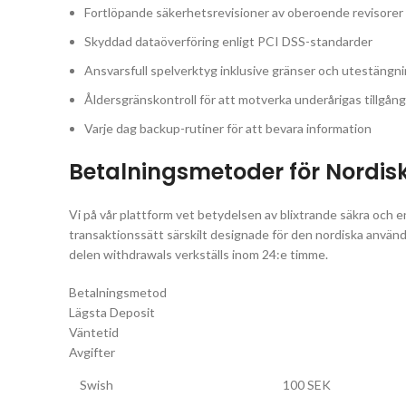
Fortlöpande säkerhetsrevisioner av oberoende revisorer
Skyddad dataöverföring enligt PCI DSS-standarder
Ansvarsfull spelverktyg inklusive gränser och utestängn
Åldersgränskontroll för att motverka underårigas tillgång
Varje dag backup-rutiner för att bevara information
Betalningsmetoder för Nordis
Vi på vår plattform vet betydelsen av blixtrande säkra och 
transaktionssätt särskilt designade för den nordiska anvä
delen withdrawals verkställs inom 24:e timme.
Betalningsmetod
Lägsta Deposit
Väntetid
Avgifter
Swish
100 SEK