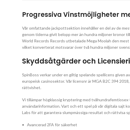
Progressiva Vinstmöjligheter m
Vår omfattande jackpottsektion innehåller en del av de me
genom tiderna givit belopp mer än hundra miljoner kronor til
World Records Records utbetalade Mega Moolah den mest i
vilket konverterat motsvarar över två hundra miljoner svens
Skyddsåtgärder och Licensier
SpinBoss verkar under en giltig spelande spellicens given 
europeisk casinosektor. Vår licensnr är MGA B2C 394 2018, vilk
rättvishet.
Vi tillämpar högklassig kryptering med tvåhundrafemtiosex-b
användarinformation. Vart och ett spel på vår digitala saj
Labs för att garantera slumpmässiga resultat och rättvisa spe
Avancerad 2FA för säkerhet