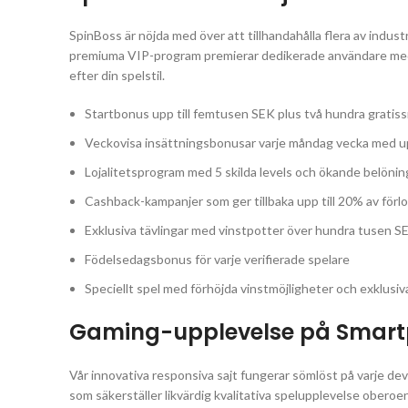
SpinBoss är nöjda med över att tillhandahålla flera av indu
premiuma VIP-program premierar dedikerade användare med
efter din spelstil.
Startbonus upp till femtusen SEK plus två hundra gratiss
Veckovisa insättningsbonusar varje måndag vecka med u
Lojalitetsprogram med 5 skilda levels och ökande belönin
Cashback-kampanjer som ger tillbaka upp till 20% av förl
Exklusiva tävlingar med vinstpotter över hundra tusen S
Födelsedagsbonus för varje verifierade spelare
Speciellt spel med förhöjda vinstmöjligheter och exklusiv
Gaming-upplevelse på Smar
Vår innovativa responsiva sajt fungerar sömlöst på varje 
som säkerställer likvärdig kvalitativa spelupplevelse obero