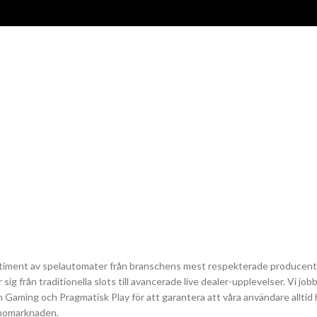
sortiment av spelautomater från branschens mest respekterade producent
 sig från traditionella slots till avancerade live dealer-upplevelser. Vi jo
Gaming och Pragmatisk Play för att garantera att våra användare alltid h
sinomarknaden.