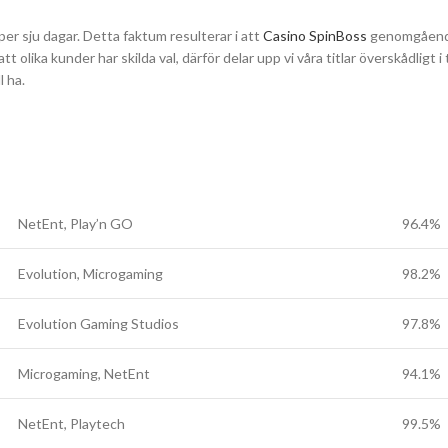
per sju dagar. Detta faktum resulterar i att
Casino SpinBoss
genomgående
 olika kunder har skilda val, därför delar upp vi våra titlar överskådligt i 
l ha.
NetEnt, Play’n GO
96.4%
Evolution, Microgaming
98.2%
Evolution Gaming Studios
97.8%
Microgaming, NetEnt
94.1%
NetEnt, Playtech
99.5%