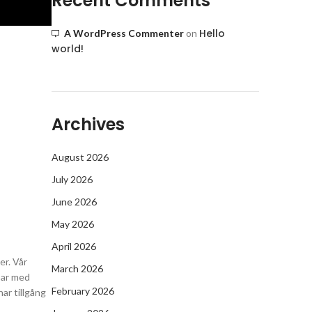
Recent Comments
Hello
A WordPress Commenter
on
world!
Archives
August 2026
July 2026
June 2026
May 2026
April 2026
er. Vår
March 2026
bbar med
February 2026
ar tillgång