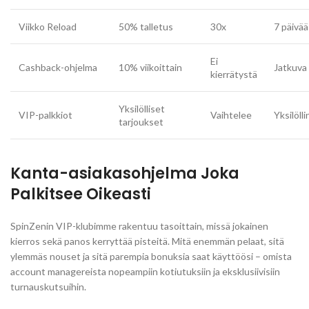
Viikko Reload
50% talletus
30x
7 päivää
Ei
Cashback-ohjelma
10% viikoittain
Jatkuva
kierrätystä
Yksilölliset
VIP-palkkiot
Vaihtelee
Yksilöll
tarjoukset
Kanta-asiakasohjelma Joka
Palkitsee Oikeasti
SpinZenin VIP-klubimme rakentuu tasoittain, missä jokainen
kierros sekä panos kerryttää pisteitä. Mitä enemmän pelaat, sitä
ylemmäs nouset ja sitä parempia bonuksia saat käyttöösi – omista
account managereista nopeampiin kotiutuksiin ja eksklusiivisiin
turnauskutsuihin.