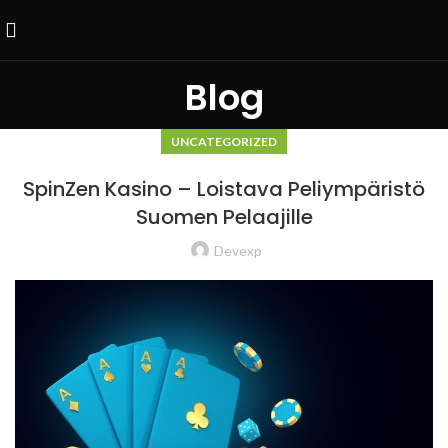
Blog
UNCATEGORIZED
SpinZen Kasino – Loistava Peliympäristö
Suomen Pelaajille
Devexp