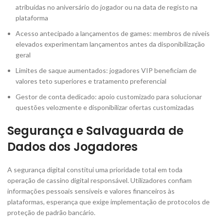
atribuídas no aniversário do jogador ou na data de registo na
plataforma
Acesso antecipado a lançamentos de games: membros de níveis
elevados experimentam lançamentos antes da disponibilização
geral
Limites de saque aumentados: jogadores VIP beneficiam de
valores teto superiores e tratamento preferencial
Gestor de conta dedicado: apoio customizado para solucionar
questões velozmente e disponibilizar ofertas customizadas
Segurança e Salvaguarda de
Dados dos Jogadores
A segurança digital constitui uma prioridade total em toda
operação de cassino digital responsável. Utilizadores confiam
informações pessoais sensíveis e valores financeiros às
plataformas, esperança que exige implementação de protocolos de
proteção de padrão bancário.