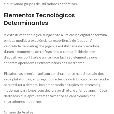
e cultivando grupos de utilizadores satisfeitos.
Elementos Tecnológicos
Determinantes
A estrutura tecnológica subjacente a um casino digital determina
em boa medida a excelência da experiência do jogador. A
velocidade de loading dos jogos, a estabilidade da operadora
durante momentos de tráfego alto, a compatibilidade com
dispositivos portáteis e a interface fácil são elementos que
separam operadoras extraordinárias das medíocres.
Plataformas premium aplicam continuamente na otimização dos
seus plataformas, empregando redes de distribuição de conteúdos
para reduzir a demora, implementando soluções de streaming
modernas para jogos com dealers ao direto, e criando apps móveis
dedicadas que aproveitam totalmente as capacidades dos
smartphones modernos.
Critério de Análise