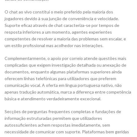
O chat ao vivo constitui o meio preferido pela maioria dos
jogadores devido à sua junção de conveniência e velocidade.
Suporte eficaz através de chat caracteriza-se por tempos de
resposta inferiores a um momento, agentes experientes
competentes de resolver a maioria das problemas sem escalar, e
um estilo profissional mas acolhedor nas interações.
Complementarmente, o apoio por correio atende questões mais
complicadas que exigem investigação detalhada ou anexação de
documentos, enquanto algumas plataformas superiores ainda
oferecem linhas telefónicas para utilizadores que preferem
comunicação vocal. A oferta em língua portuguesa nativo, não
apenas tradução automática, marca a diferença entre competência
básica e atendimento verdadeiramente excecional.
Secções de perguntas frequentes completas e fundações de
informação estruturadas permitem que utilizadores
autossuficientes achem respostas imediatamente, sem
necessidade de comunicar com suporte. Plataformas bem geridas