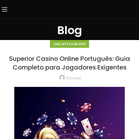
Blog
UNCATEGORIZED
Superior Casino Online Português: Guia
Completo para Jogadores Exigentes
Devexp