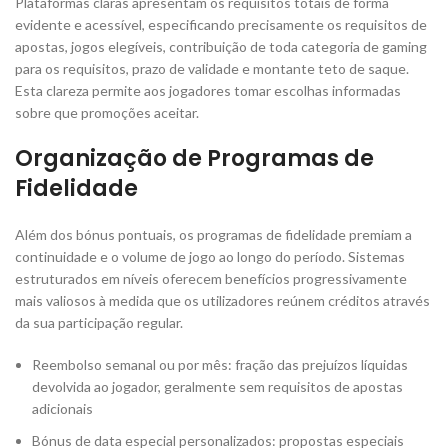
Plataformas claras apresentam os requisitos totais de forma
evidente e acessível, especificando precisamente os requisitos de
apostas, jogos elegíveis, contribuição de toda categoria de gaming
para os requisitos, prazo de validade e montante teto de saque.
Esta clareza permite aos jogadores tomar escolhas informadas
sobre que promoções aceitar.
Organização de Programas de
Fidelidade
Além dos bónus pontuais, os programas de fidelidade premiam a
continuidade e o volume de jogo ao longo do período. Sistemas
estruturados em níveis oferecem benefícios progressivamente
mais valiosos à medida que os utilizadores reúnem créditos através
da sua participação regular.
Reembolso semanal ou por mês: fração das prejuízos líquidas
devolvida ao jogador, geralmente sem requisitos de apostas
adicionais
Bónus de data especial personalizados: propostas especiais