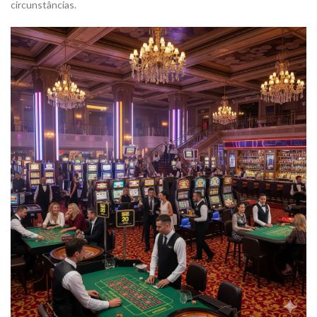
circunstâncias.