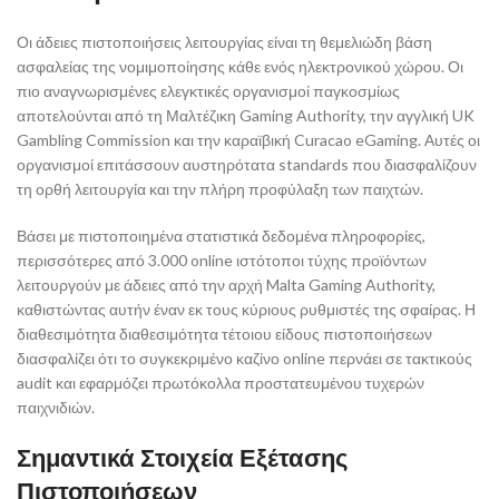
Οι άδειες πιστοποιήσεις λειτουργίας είναι τη θεμελιώδη βάση
ασφαλείας της νομιμοποίησης κάθε ενός ηλεκτρονικού χώρου. Οι
πιο αναγνωρισμένες ελεγκτικές οργανισμοί παγκοσμίως
αποτελούνται από τη Μαλτέζικη Gaming Authority, την αγγλική UK
Gambling Commission και την καραϊβική Curacao eGaming. Αυτές οι
οργανισμοί επιτάσσουν αυστηρότατα standards που διασφαλίζουν
τη ορθή λειτουργία και την πλήρη προφύλαξη των παιχτών.
Βάσει με πιστοποιημένα στατιστικά δεδομένα πληροφορίες,
περισσότερες από 3.000 online ιστότοποι τύχης προϊόντων
λειτουργούν με άδειες από την αρχή Malta Gaming Authority,
καθιστώντας αυτήν έναν εκ τους κύριους ρυθμιστές της σφαίρας. Η
διαθεσιμότητα διαθεσιμότητα τέτοιου είδους πιστοποιήσεων
διασφαλίζει ότι το συγκεκριμένο καζίνο online περνάει σε τακτικούς
audit και εφαρμόζει πρωτόκολλα προστατευμένου τυχερών
παιχνιδιών.
Σημαντικά Στοιχεία Εξέτασης
Πιστοποιήσεων