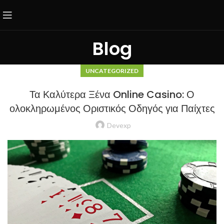
Blog
UNCATEGORIZED
Τα Καλύτερα Ξένα Online Casino: Ο
ολοκληρωμένος Οριστικός Οδηγός για Παίχτες
Devexp