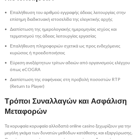
Επαλήθευση του αριθμού εγγραφής άδειας λειτουργίας στην
επίσημη διαδικτυακή ιστοσελίδα της ελεγκτικής αρχής
Διαπίστωση της ημερολογιακής ημερομηνίας ισχύος και
τερματισμού της άδειας λειτουργίας εργασίας
Επαλήθευση πληροφοριών σχετικά ως προς ενδεχόμενες
κυρώσεις ή προειδοποιήσεις
Εύρεση ανεξάρτητων τρίτων αδειών από οργανισμούς ελέγχου
όπως eCOGRA
Διαπίστωση της σαφήνειας στη προβολή ποσοστών RTP
(Return to Player)
Τρόποι Συναλλαγών και Ασφάλιση
Μεταφορών
Τα κορυφαία κορυφαία αλλοδαπά online casino ξεχωρίζουν για την
μεγάλη γκάμα των δυνατών μεθόδων κατάθεσης και εξαργύρωσης.