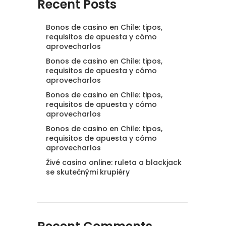
Recent Posts
Bonos de casino en Chile: tipos,
requisitos de apuesta y cómo
aprovecharlos
Bonos de casino en Chile: tipos,
requisitos de apuesta y cómo
aprovecharlos
Bonos de casino en Chile: tipos,
requisitos de apuesta y cómo
aprovecharlos
Bonos de casino en Chile: tipos,
requisitos de apuesta y cómo
aprovecharlos
Živé casino online: ruleta a blackjack
se skutečnými krupiéry