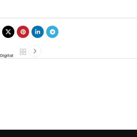
Digital