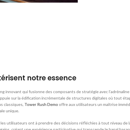
térisent notre essence
g innovant qui fusionne des composants de stratégie avec l’adrénaline
puie sur la édification incrémentale de structures digitales où tout ét
us classiques,
Tower Rush Demo
offre aux utilisateurs un maîtrise imméd
ale unique.
s utilisateurs ont à prendre des décisions réfléchies à tout niveau de l
ains, créant une expérience participative qui transcende le banal hasar