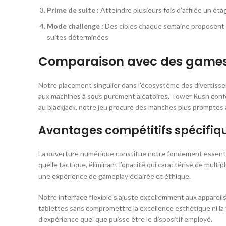
Prime de suite :
Atteindre plusieurs fois d’affilée un ét
Mode challenge :
Des cibles chaque semaine proposent d
suites déterminées
Comparaison avec des games
Notre placement singulier dans l’écosystème des divertisse
aux machines à sous purement aléatoires, Tower Rush confèr
au blackjack, notre jeu procure des manches plus promptes
Avantages compétitifs spécifiq
La ouverture numérique constitue notre fondement essentie
quelle tactique, éliminant l’opacité qui caractérise de mult
une expérience de gameplay éclairée et éthique.
Notre interface flexible s’ajuste excellemment aux appareil
tablettes sans compromettre la excellence esthétique ni la v
d’expérience quel que puisse être le dispositif employé.