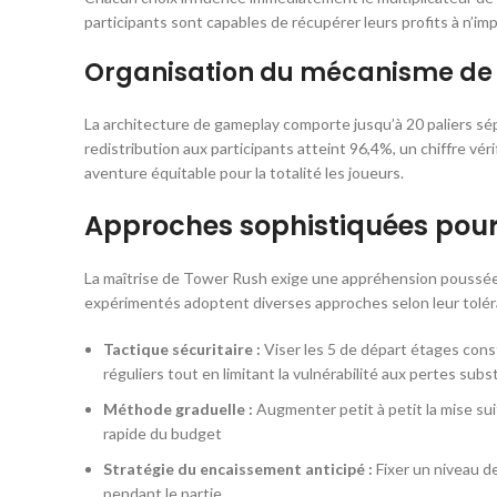
participants sont capables de récupérer leurs profits à n’i
Organisation du mécanisme de 
La architecture de gameplay comporte jusqu’à 20 paliers sép
redistribution aux participants atteint 96,4%, un chiffre véri
aventure équitable pour la totalité les joueurs.
Approches sophistiquées pour
La maîtrise de Tower Rush exige une appréhension poussée d
expérimentés adoptent diverses approches selon leur toléra
Tactique sécuritaire :
Viser les 5 de départ étages con
réguliers tout en limitant la vulnérabilité aux pertes subs
Méthode graduelle :
Augmenter petit à petit la mise su
rapide du budget
Stratégie du encaissement anticipé :
Fixer un niveau de
pendant le partie