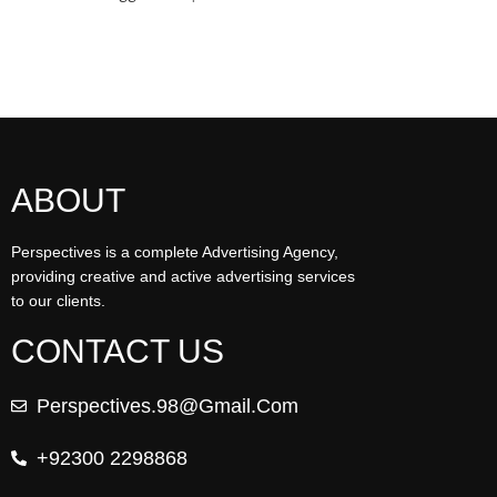
ABOUT
Perspectives is a complete Advertising Agency,
providing creative and active advertising services
to our clients.
CONTACT US
Perspectives.98@gmail.com
+92300 2298868