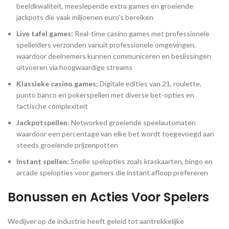
beeldkwaliteit, meeslepende extra games en groeiende
jackpots die vaak miljoenen euro’s bereiken
Live tafel games:
Real-time casino games met professionele
spelleiders verzonden vanuit professionele omgevingen,
waardoor deelnemers kunnen communiceren en beslissingen
uitvoeren via hoogwaardige streams
Klassieke casino games:
Digitale edities van 21, roulette,
punto banco en pokerspellen met diverse bet-opties en
tactische complexiteit
Jackpotspellen:
Networked groeiende speelautomaten
waardoor een percentage van elke bet wordt toegevoegd aan
steeds groeiende prijzenpotten
Instant spellen:
Snelle spelopties zoals kraskaarten, bingo en
arcade spelopties voor gamers die instant afloop prefereren
Bonussen en Acties Voor Spelers
Wedijver op de industrie heeft geleid tot aantrekkelijke