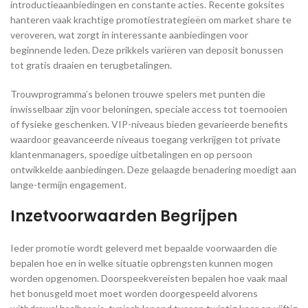
introductieaanbiedingen en constante acties. Recente goksites
hanteren vaak krachtige promotiestrategieën om market share te
veroveren, wat zorgt in interessante aanbiedingen voor
beginnende leden. Deze prikkels variëren van deposit bonussen
tot gratis draaien en terugbetalingen.
Trouwprogramma’s belonen trouwe spelers met punten die
inwisselbaar zijn voor beloningen, speciale access tot toernooien
of fysieke geschenken. VIP-niveaus bieden gevarieerde benefits
waardoor geavanceerde niveaus toegang verkrijgen tot private
klantenmanagers, spoedige uitbetalingen en op persoon
ontwikkelde aanbiedingen. Deze gelaagde benadering moedigt aan
lange-termijn engagement.
Inzetvoorwaarden Begrijpen
Ieder promotie wordt geleverd met bepaalde voorwaarden die
bepalen hoe en in welke situatie opbrengsten kunnen mogen
worden opgenomen. Doorspeekvereisten bepalen hoe vaak maal
het bonusgeld moet moet worden doorgespeeld alvorens