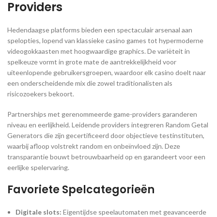
Providers
Hedendaagse platforms bieden een spectaculair arsenaal aan
spelopties, lopend van klassieke casino games tot hypermoderne
videogokkaasten met hoogwaardige graphics. De variëteit in
spelkeuze vormt in grote mate de aantrekkelijkheid voor
uiteenlopende gebruikersgroepen, waardoor elk casino doelt naar
een onderscheidende mix die zowel traditionalisten als
risicozoekers bekoort.
Partnerships met gerenommeerde game-providers garanderen
niveau en eerlijkheid. Leidende providers integreren Random Getal
Generators die zijn gecertificeerd door objectieve testinstituten,
waarbij afloop volstrekt random en onbeïnvloed zijn. Deze
transparantie bouwt betrouwbaarheid op en garandeert voor een
eerlijke spelervaring.
Favoriete Spelcategorieën
Digitale slots:
Eigentijdse speelautomaten met geavanceerde