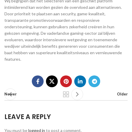
Wij begrijpen dat het selecteren van een geschikt platform
intimiderend kan worden gezien de overvloed aan alternatieven.
Door prioriteit te plaatsen aan security, game-kwaliteit,
transparante promotievoorwaarden en responsieve
ondersteuning, kunnen gebruikers zekerheid creëren in hun
gekozen omgeving. De vaderlandse gaming-sector zal blijven
evolueren, waardoor intensievere wetgeving en toenemende
wedijver uiteindelijk benefits genereren voor consumenten die
baat hebben van superieure kwaliteitsniveaus en vernieuwende
features.
Newer
Older
LEAVE A REPLY
You must be
logged in
to post a comment.