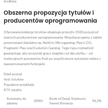
środków.
Obszerna propozycja tytułów i
producentów oprogramowania
Oferowana kolekcja tytułów obejmuje przeszło 3500 pozycji od
znanych producentów oprogramowania. Współpracujemy z takimi
potentatami dziedziny np. NetEnt, Microgaming, Play’n GO,
Pragmatic Play oraz Evolution Gaming. Tego typu rozmaitość
gwarantuje, aby wszystek gracz znajdzie coś dla użytku – od
tradycyjnych automatów fruit po współczesne automaty wideo z
zaawansowanymi funkcjami.
Dział pozycji
Ilość tytułów
Popularne przykłady
RTP zwykłe
Automaty do
Book of Dead, Starburst,
2800+
96.2%
zabawy
Sweet Bonanza