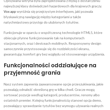
Opisywana witryna była zaprojektowana z myślą o dostarczeniu
najwyższej klasy doświadczeń hazardowych dla krajowych graczy.
Vox app
wyróżnia się przejrzystym interfejsem, jaki pozwala
błyskawiczną nawigację między kategoriami a także
natychmiastowy przystęp do ulubionych tytułów.
Funkcjonuje w oparciu o współczesną technologie HTML5, które
obiecuje płynne funkcjonowanie tak na komputerach
stacjonarnych, oraz i deviceach mobilnych. Responsywny design
samoczynnie przystosowuje się do rozdzielczości ekranu,
gwarantując komfort gry bez względu od stosowanego urządzenia.
Funkcjonalności oddziałujące na
przyjemność grania
Nasz system zapewnia zaawansowane opcje przeszukiwania, jakie
pozwalają odnaleźć określoną grę w kilka chwil. Gracze mogą
sortować pozycje według kategorii, producentów, renomy albo
ostatnich premier. Kolejną funkcjonalnością stanowi opcja demo,
pozwalający sprawdzanie tytułów bez wymogu używania realnych