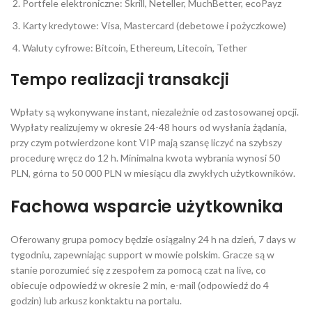
Portfele elektroniczne: Skrill, Neteller, MuchBetter, ecoPayz
Karty kredytowe: Visa, Mastercard (debetowe i pożyczkowe)
Waluty cyfrowe: Bitcoin, Ethereum, Litecoin, Tether
Tempo realizacji transakcji
Wpłaty są wykonywane instant, niezależnie od zastosowanej opcji.
Wypłaty realizujemy w okresie 24-48 hours od wysłania żądania,
przy czym potwierdzone kont VIP mają szansę liczyć na szybszy
procedurę wręcz do 12 h. Minimalna kwota wybrania wynosi 50
PLN, górna to 50 000 PLN w miesiącu dla zwykłych użytkowników.
Fachowa wsparcie użytkownika
Oferowany grupa pomocy będzie osiągalny 24 h na dzień, 7 days w
tygodniu, zapewniając support w mowie polskim. Gracze są w
stanie porozumieć się z zespołem za pomocą czat na live, co
obiecuje odpowiedź w okresie 2 min, e-mail (odpowiedź do 4
godzin) lub arkusz konktaktu na portalu.