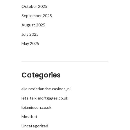
October 2025
September 2025
August 2025
July 2025
May 2025
Categories
alle nederlandse casinos_nl
lets-talk-mortgages.co.uk
lizjamieson.co.uk
Mostbet
Uncategorized