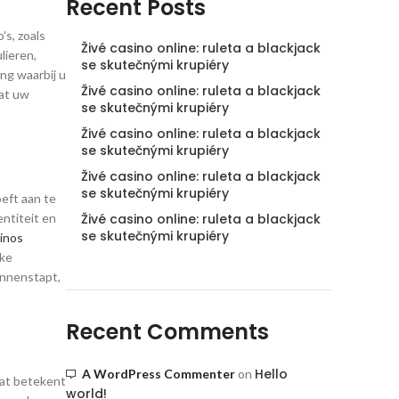
Recent Posts
’s, zoals
Živé casino online: ruleta a blackjack
lieren,
se skutečnými krupiéry
ng waarbij u
Živé casino online: ruleta a blackjack
dat uw
se skutečnými krupiéry
Živé casino online: ruleta a blackjack
se skutečnými krupiéry
Živé casino online: ruleta a blackjack
se skutečnými krupiéry
eft aan te
ntiteit en
Živé casino online: ruleta a blackjack
se skutečnými krupiéry
sinos
eke
binnenstapt,
Recent Comments
Hello
A WordPress Commenter
on
wat betekent
world!