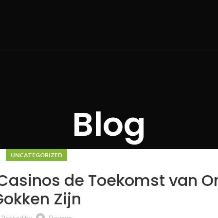
Blog
UNCATEGORIZED
Casinos de Toekomst van On
Gokken Zijn
Posted by
Devexp