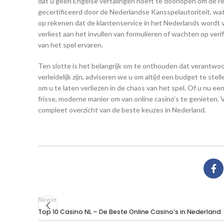
dat u geen Engelse vertalingen hoeft te doorlopen om de reg
gecertificeerd door de Nederlandse Kansspelautoriteit, wat 
op rekenen dat de klantenservice in het Nederlands wordt v
verliest aan het invullen van formulieren of wachten op veri
van het spel ervaren.
Ten slotte is het belangrijk om te onthouden dat verantwoo
verleidelijk zijn, adviseren we u om altijd een budget te st
om u te laten verliezen in de chaos van het spel. Of u nu e
frisse, moderne manier om van online casino’s te genieten. Ve
compleet overzicht van de beste keuzes in Nederland.
Newer
Top 10 Casino NL – De Beste Online Casino’s in Nederland