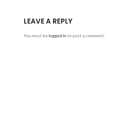
LEAVE A REPLY
You must be
logged in
to post a comment.