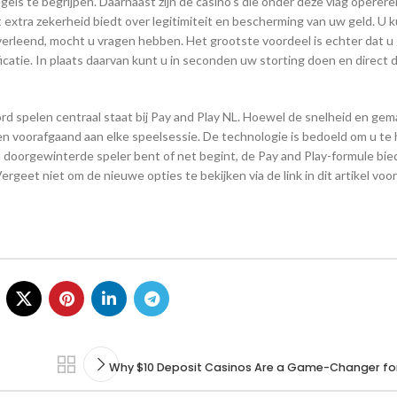
els te begrijpen. Daarnaast zijn de casino’s die onder deze vlag operere
extra zekerheid biedt over legitimiteit en bescherming van uw geld. U k
erleend, mocht u vragen hebben. Het grootste voordeel is echter dat u 
ficatie. In plaats daarvan kunt u in seconden uw storting doen en direct
rd spelen centraal staat bij Pay and Play NL. Hoewel de snelheid en gem
ellen voorafgaand aan elke speelsessie. De technologie is bedoeld om u te 
en doorgewinterde speler bent of net begint, de Pay and Play-formule bie
rgeet niet om de nieuwe opties te bekijken via de link in dit artikel voo
Why $10 Deposit Casinos Are a Game-Changer for