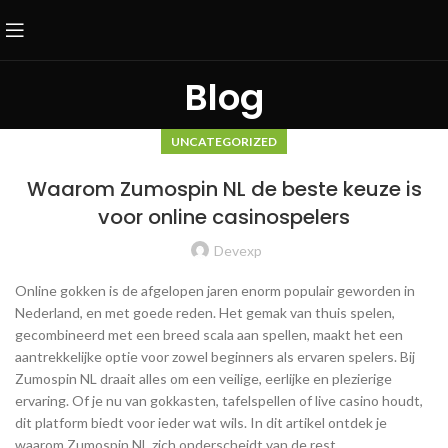
Blog
UNCATEGORIZED
Waarom Zumospin NL de beste keuze is
voor online casinospelers
Devexp
Online gokken is de afgelopen jaren enorm populair geworden in
Nederland, en met goede reden. Het gemak van thuis spelen,
gecombineerd met een breed scala aan spellen, maakt het een
aantrekkelijke optie voor zowel beginners als ervaren spelers. Bij
Zumospin NL draait alles om een veilige, eerlijke en plezierige
ervaring. Of je nu van gokkasten, tafelspellen of live casino houdt,
dit platform biedt voor ieder wat wils. In dit artikel ontdek je
waarom Zumospin NL zich onderscheidt van de rest.