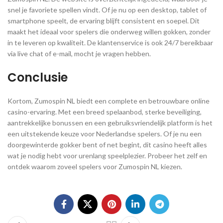
snel je favoriete spellen vindt. Of je nu op een desktop, tablet of
smartphone speelt, de ervaring blijft consistent en soepel. Dit
maakt het ideaal voor spelers die onderweg willen gokken, zonder
in te leveren op kwaliteit. De klantenservice is ook 24/7 bereikbaar
via live chat of e-mail, mocht je vragen hebben.
Conclusie
Kortom, Zumospin NL biedt een complete en betrouwbare online
casino-ervaring. Met een breed spelaanbod, sterke beveiliging,
aantrekkelijke bonussen en een gebruiksvriendelijk platform is het
een uitstekende keuze voor Nederlandse spelers. Of je nu een
doorgewinterde gokker bent of net begint, dit casino heeft alles
wat je nodig hebt voor urenlang speelplezier. Probeer het zelf en
ontdek waarom zoveel spelers voor Zumospin NL kiezen.