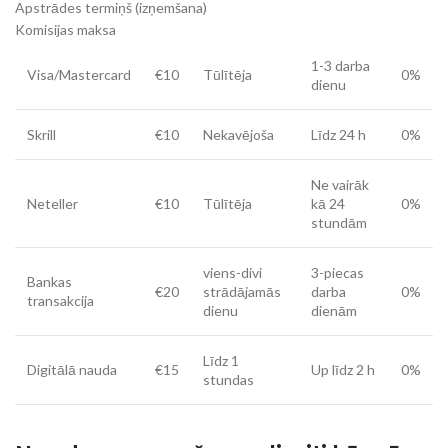
Apstrādes termiņš (izņemšana)
Komisijas maksa
1-3 darba
Visa/Mastercard
€10
Tūlītēja
0%
dienu
Skrill
€10
Nekavējoša
Līdz 24 h
0%
Ne vairāk
Neteller
€10
Tūlītēja
kā 24
0%
stundām
viens-divi
3-piecas
Bankas
€20
strādājamās
darba
0%
transakcija
dienu
dienām
Līdz 1
Digitālā nauda
€15
Up līdz 2 h
0%
stundas