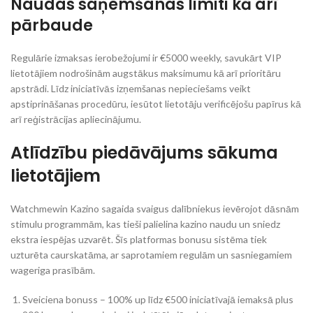
Naudas saņemšanas limiti kā arī
pārbaude
Regulārie izmaksas ierobežojumi ir €5000 weekly, savukārt VIP
lietotājiem nodrošinām augstākus maksimumu kā arī prioritāru
apstrādi. Līdz iniciatīvās izņemšanas nepieciešams veikt
apstiprināšanas procedūru, iesūtot lietotāju verificējošu papīrus kā
arī reģistrācijas apliecinājumu.
Atlīdzību piedāvājums sākuma
lietotājiem
Watchmewin Kazino sagaida svaigus dalībniekus ievērojot dāsnām
stimulu programmām, kas tieši palielina kazino naudu un sniedz
ekstra iespējas uzvarēt. Šīs platformas bonusu sistēma tiek
uzturēta caurskatāma, ar saprotamiem regulām un sasniegamiem
wageriga prasībām.
Sveiciena bonuss – 100% up līdz €500 iniciatīvajā iemaksā plus