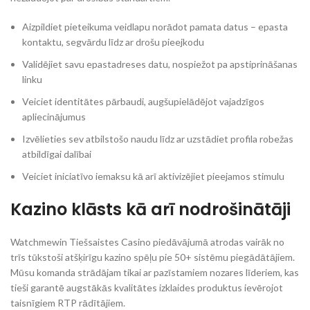
Aizpildiet pieteikuma veidlapu norādot pamata datus – epasta
kontaktu, segvārdu līdz ar drošu pieejkodu
Validējiet savu epastadreses datu, nospiežot pa apstiprināšanas
linku
Veiciet identitātes pārbaudi, augšupielādējot vajadzīgos
apliecinājumus
Izvēlieties sev atbilstošo naudu līdz ar uzstādiet profila robežas
atbildīgai dalībai
Veiciet iniciatīvo iemaksu kā arī aktivizējiet pieejamos stimulu
Kazino klāsts kā arī nodrošinātāji
Watchmewin Tiešsaistes Casino piedāvājumā atrodas vairāk no
trīs tūkstoši atšķirīgu kazino spēļu pie 50+ sistēmu piegādātājiem.
Mūsu komanda strādājam tikai ar pazīstamiem nozares līderiem, kas
tieši garantē augstākās kvalitātes izklaides produktus ievērojot
taisnīgiem RTP rādītājiem.