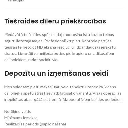
Tiešraides dīleru priekšrocības
Piedāvātā tiešraides spēļu sadaļa nodrošina īstu kazino telpas
sajūtu lietotāja mājās. Profesionāli krupieru kontrolē partijas
tiešsaistē, lietojot HD ekrāna rezolūciju līdz ar daudzas ierakstu
skatus. Lietotāji var mijiedarboties pie krupieru un atlikušajiem
dalībniekiem, radot sociālu vidi.
Depozītu un izņemšanas veidi
Mēs sniedzam plašu maksājumu veidu spektru, tāpēc ka ikviens
dalībnieks spētu atrast sev atbilstošāko variantu. Visas operācijas
ir izpildītas aizsargātā platformā līdz operatīviem izpildes periodiem.
Norēķinu veids
Minimums iemaksa
Realizācijas periods (papildināšana)