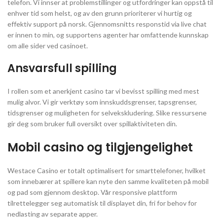
telefon. Vi innser at problemstillinger og utfordringer kan oppstå til
enhver tid som helst, og av den grunn prioriterer vi hurtig og
effektiv support på norsk. Gjennomsnitts responstid via live chat
er innen to min, og supportens agenter har omfattende kunnskap
om alle sider ved casinoet.
Ansvarsfull spilling
I rollen som et anerkjent casino tar vi bevisst spilling med mest
mulig alvor. Vi gir verktøy som innskuddsgrenser, tapsgrenser,
tidsgrenser og muligheten for selvekskludering. Slike ressursene
gir deg som bruker full oversikt over spillaktiviteten din.
Mobil casino og tilgjengelighet
Westace Casino er totalt optimalisert for smarttelefoner, hvilket
som innebærer at spillere kan nyte den samme kvaliteten på mobil
og pad som gjennom desktop. Vår responsive plattform
tilrettelegger seg automatisk til displayet din, fri for behov for
nedlasting av separate apper.