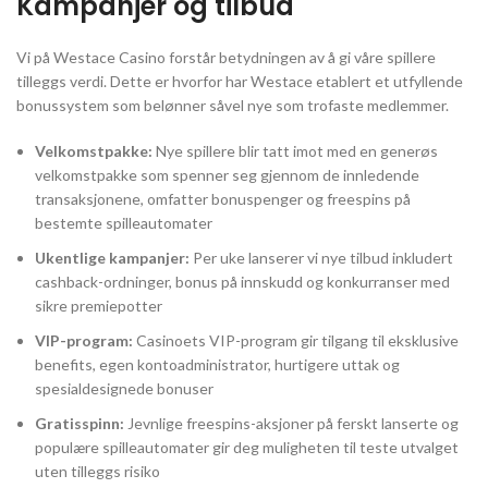
Kampanjer og tilbud
Vi på Westace Casino forstår betydningen av å gi våre spillere
tilleggs verdi. Dette er hvorfor har Westace etablert et utfyllende
bonussystem som belønner såvel nye som trofaste medlemmer.
Velkomstpakke:
Nye spillere blir tatt imot med en generøs
velkomstpakke som spenner seg gjennom de innledende
transaksjonene, omfatter bonuspenger og freespins på
bestemte spilleautomater
Ukentlige kampanjer:
Per uke lanserer vi nye tilbud inkludert
cashback-ordninger, bonus på innskudd og konkurranser med
sikre premiepotter
VIP-program:
Casinoets VIP-program gir tilgang til eksklusive
benefits, egen kontoadministrator, hurtigere uttak og
spesialdesignede bonuser
Gratisspinn:
Jevnlige freespins-aksjoner på ferskt lanserte og
populære spilleautomater gir deg muligheten til teste utvalget
uten tilleggs risiko