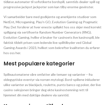
tidløse automater til sofistikerte bordspill, sanntids dealer-spill og
progressive jackpot jackpoter som kan tilby enorme gevinster.
Vi samarbeider bare med godkjente og anerkjente studioer som
NetEnt, Microgaming, Play’n GO, Evolution Gaming og Pragmatic
Play. Det forsikrer at hver eneste spilløkt hos oss skjer med korrekt
spillgang via sertifiserte Random Number Generators (RNG).
Evolution Gaming, hvilke vi bruker for casinoets live kasinospill, ble
faktisk tildelt prisen som ledende live spilltilbyder ved Global
Gaming Awards i 2023, hvilket som bekrefter kvaliteten du erfarer
hos oss her.
Mest populære kategorier
Spilleautomatene våre omfatter alle temaer og varianter – fra
oldegyptiske eventyr via norrøn mytologi. Bord-spillene inkluderer
ulike varianter av blackjack, roulette, punto banco og poker, der live
casino-seksjonen bringer deg ekte kasinostemning rett til
hjemmet din med dyktige dealere via sanntid.