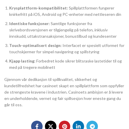
Krysplattform-kompatibilitet:
Spillplattformen fungerer
knirkefritt på iOS, Android og PC-enheter med nettleseren din
Identiske funksjoner:
Samtlige funksjoner fra
skrivebordsversjonen er tilgjengelig på telefon, inklusiv
innskudd, uttakstransaksjoner, bonustilbud og kundesenter
Touch-optimalisert design:
Interfacet er spesielt utformet for
touchskjermer for simpel navigering og spillstyring
Kjapp lasting:
Forbedret kode sikrer blitsraske lastetider til og
med på tregere mobilnett
Gjennom vår dedikasjon til spillkvalitet, sikkerhet og
kundetilfredshet har casinoet skapt en spillplattform som oppfyller
de strengeste kravene i industrien. Casinoets ambisjon er å levere
en underholdende, vernet og fair spillsesjon hver eneste gang du
går til oss.