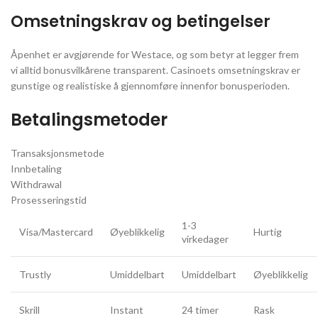
Omsetningskrav og betingelser
Åpenhet er avgjørende for Westace, og som betyr at legger frem
vi alltid bonusvilkårene transparent. Casinoets omsetningskrav er
gunstige og realistiske å gjennomføre innenfor bonusperioden.
Betalingsmetoder
Transaksjonsmetode
Innbetaling
Withdrawal
Prosesseringstid
1-3
Visa/Mastercard
Øyeblikkelig
Hurtig
virkedager
Trustly
Umiddelbart
Umiddelbart
Øyeblikkelig
Skrill
Instant
24 timer
Rask