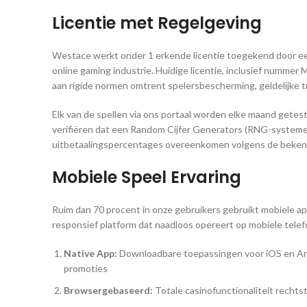
Licentie met Regelgeving
Westace werkt onder 1 erkende licentie toegekend door ee
online gaming industrie. Huidige licentie, inclusief numm
aan rigide normen omtrent spelersbescherming, geldelijke t
Elk van de spellen via ons portaal worden elke maand getes
verifiëren dat een Random Cijfer Generators (RNG-systemen
uitbetaalingspercentages overeenkomen volgens de bekend
Mobiele Speel Ervaring
Ruim dan 70 procent in onze gebruikers gebruikt mobiele 
responsief platform dat naadloos opereert op mobiele tele
Native App:
Downloadbare toepassingen voor iOS en And
promoties
Browsergebaseerd:
Totale casinofunctionaliteit rechts