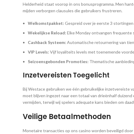
Helderheid staat voorop in ons bonusprogramma. Men hante
mijden verborgen clausules die gebruikers frustreren.
Welkomstpakket:
Gespreid over je eerste 3 stortingen
Wekelijkse Reload:
Elke Monday ontvangen frequente sp
Cashback Systeem:
Automatische retournering van tien
VIP Levels:
Vijf loyaliteits levels met toenemende voord
Seizoensgebonden Promoties:
Thematische aanbiedinge
Inzetvereisten Toegelicht
Bij Westace gebruiken we één gebruikelijke inzetvereiste 
moet blijven ingezet naar een totaal van drieënhalf duizen
vermijden, terwijl wij spelers adequate kans bieden om daad
Veilige Betaalmethoden
Monetaire transacties op ons casino worden beveiligd door 