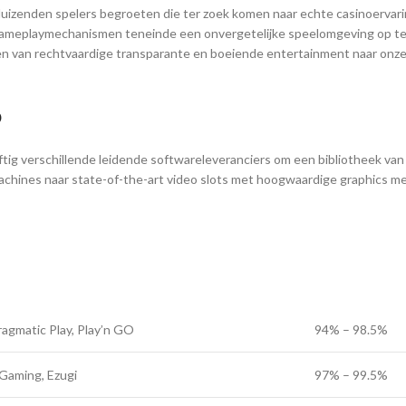
 duizenden spelers begroeten die ter zoek komen naar echte casinoervar
e gameplaymechanismen teneinde een onvergetelijke speelomgeving op te
en van rechtvaardige transparante en boeiende entertainment naar onz
o
ig verschillende leidende softwareleveranciers om een bibliotheek van v
machines naar state-of-the-art video slots met hoogwaardige graphics m
ragmatic Play, Play’n GO
94% – 98.5%
 Gaming, Ezugi
97% – 99.5%