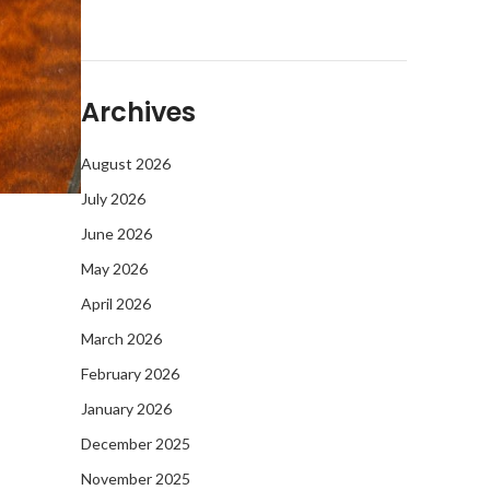
Archives
August 2026
July 2026
June 2026
May 2026
April 2026
March 2026
February 2026
January 2026
December 2025
November 2025