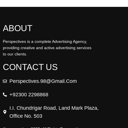
ABOUT
Perspectives is a complete Advertising Agency,
providing creative and active advertising services
to our clients.
CONTACT US
Perspectives.98@gmail.com
+92300 2298868
I.I. Chundrigar Road, Land Mark Plaza,
Office No. 503