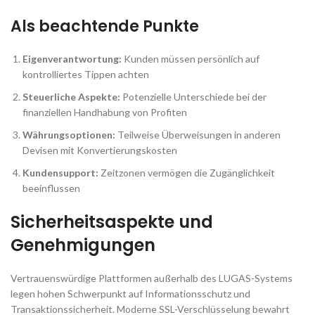
Als beachtende Punkte
Eigenverantwortung:
Kunden müssen persönlich auf
kontrolliertes Tippen achten
Steuerliche Aspekte:
Potenzielle Unterschiede bei der
finanziellen Handhabung von Profiten
Währungsoptionen:
Teilweise Überweisungen in anderen
Devisen mit Konvertierungskosten
Kundensupport:
Zeitzonen vermögen die Zugänglichkeit
beeinflussen
Sicherheitsaspekte und
Genehmigungen
Vertrauenswürdige Plattformen außerhalb des LUGAS-Systems
legen hohen Schwerpunkt auf Informationsschutz und
Transaktionssicherheit. Moderne SSL-Verschlüsselung bewahrt