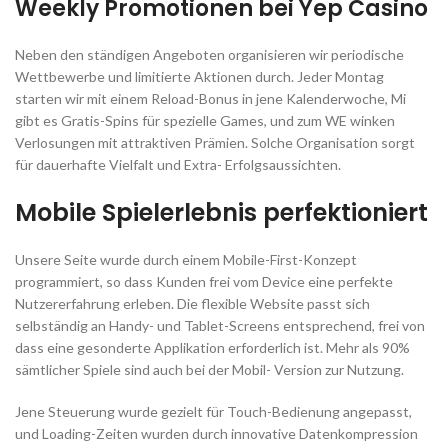
Weekly Promotionen bei Yep Casino
Neben den ständigen Angeboten organisieren wir periodische
Wettbewerbe und limitierte Aktionen durch. Jeder Montag
starten wir mit einem Reload-Bonus in jene Kalenderwoche, Mi
gibt es Gratis-Spins für spezielle Games, und zum WE winken
Verlosungen mit attraktiven Prämien. Solche Organisation sorgt
für dauerhafte Vielfalt und Extra- Erfolgsaussichten.
Mobile Spielerlebnis perfektioniert
Unsere Seite wurde durch einem Mobile-First-Konzept
programmiert, so dass Kunden frei vom Device eine perfekte
Nutzererfahrung erleben. Die flexible Website passt sich
selbständig an Handy- und Tablet-Screens entsprechend, frei von
dass eine gesonderte Applikation erforderlich ist. Mehr als 90%
sämtlicher Spiele sind auch bei der Mobil- Version zur Nutzung.
Jene Steuerung wurde gezielt für Touch-Bedienung angepasst,
und Loading-Zeiten wurden durch innovative Datenkompression