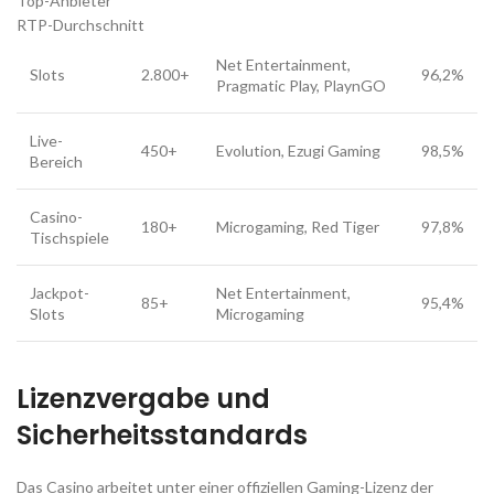
Top-Anbieter
RTP-Durchschnitt
Net Entertainment,
Slots
2.800+
96,2%
Pragmatic Play, PlaynGO
Live-
450+
Evolution, Ezugi Gaming
98,5%
Bereich
Casino-
180+
Microgaming, Red Tiger
97,8%
Tischspiele
Jackpot-
Net Entertainment,
85+
95,4%
Slots
Microgaming
Lizenzvergabe und
Sicherheitsstandards
Das Casino arbeitet unter einer offiziellen Gaming-Lizenz der