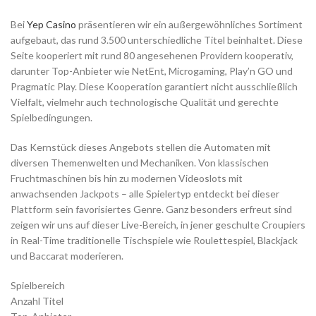
Bei
Yep Casino
präsentieren wir ein außergewöhnliches Sortiment
aufgebaut, das rund 3.500 unterschiedliche Titel beinhaltet. Diese
Seite kooperiert mit rund 80 angesehenen Providern kooperativ,
darunter Top-Anbieter wie NetEnt, Microgaming, Play’n GO und
Pragmatic Play. Diese Kooperation garantiert nicht ausschließlich
Vielfalt, vielmehr auch technologische Qualität und gerechte
Spielbedingungen.
Das Kernstück dieses Angebots stellen die Automaten mit
diversen Themenwelten und Mechaniken. Von klassischen
Fruchtmaschinen bis hin zu modernen Videoslots mit
anwachsenden Jackpots – alle Spielertyp entdeckt bei dieser
Plattform sein favorisiertes Genre. Ganz besonders erfreut sind
zeigen wir uns auf dieser Live-Bereich, in jener geschulte Croupiers
in Real-Time traditionelle Tischspiele wie Roulettespiel, Blackjack
und Baccarat moderieren.
Spielbereich
Anzahl Titel