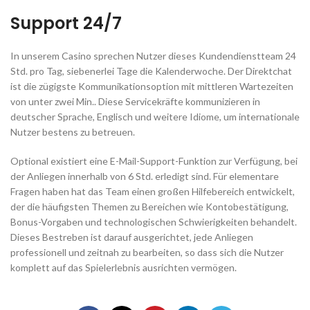
Support 24/7
In unserem Casino sprechen Nutzer dieses Kundendienstteam 24
Std. pro Tag, siebenerlei Tage die Kalenderwoche. Der Direktchat
ist die zügigste Kommunikationsoption mit mittleren Wartezeiten
von unter zwei Min.. Diese Servicekräfte kommunizieren in
deutscher Sprache, Englisch und weitere Idiome, um internationale
Nutzer bestens zu betreuen.
Optional existiert eine E-Mail-Support-Funktion zur Verfügung, bei
der Anliegen innerhalb von 6 Std. erledigt sind. Für elementare
Fragen haben hat das Team einen großen Hilfebereich entwickelt,
der die häufigsten Themen zu Bereichen wie Kontobestätigung,
Bonus-Vorgaben und technologischen Schwierigkeiten behandelt.
Dieses Bestreben ist darauf ausgerichtet, jede Anliegen
professionell und zeitnah zu bearbeiten, so dass sich die Nutzer
komplett auf das Spielerlebnis ausrichten vermögen.