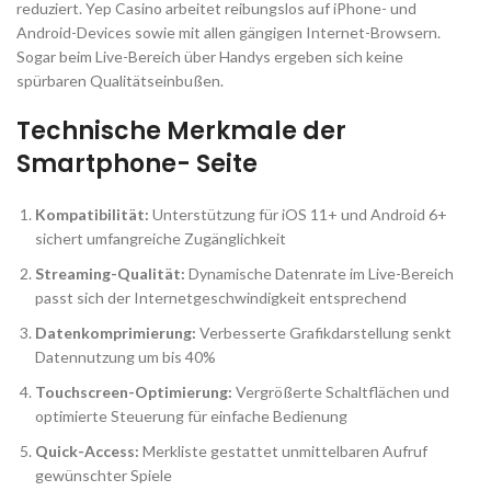
reduziert. Yep Casino arbeitet reibungslos auf iPhone- und
Android-Devices sowie mit allen gängigen Internet-Browsern.
Sogar beim Live-Bereich über Handys ergeben sich keine
spürbaren Qualitätseinbußen.
Technische Merkmale der
Smartphone- Seite
Kompatibilität:
Unterstützung für iOS 11+ und Android 6+
sichert umfangreiche Zugänglichkeit
Streaming-Qualität:
Dynamische Datenrate im Live-Bereich
passt sich der Internetgeschwindigkeit entsprechend
Datenkomprimierung:
Verbesserte Grafikdarstellung senkt
Datennutzung um bis 40%
Touchscreen-Optimierung:
Vergrößerte Schaltflächen und
optimierte Steuerung für einfache Bedienung
Quick-Access:
Merkliste gestattet unmittelbaren Aufruf
gewünschter Spiele