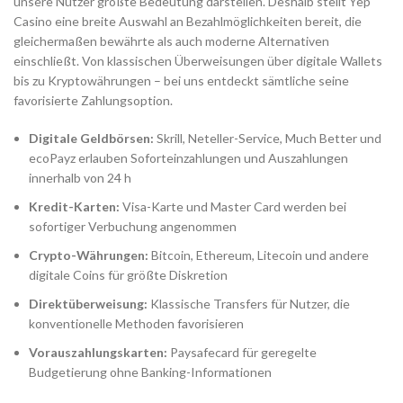
unsere Nutzer größte Bedeutung darstellen. Deshalb stellt Yep
Casino eine breite Auswahl an Bezahlmöglichkeiten bereit, die
gleichermaßen bewährte als auch moderne Alternativen
einschließt. Von klassischen Überweisungen über digitale Wallets
bis zu Kryptowährungen – bei uns entdeckt sämtliche seine
favorisierte Zahlungsoption.
Digitale Geldbörsen:
Skrill, Neteller-Service, Much Better und
ecoPayz erlauben Soforteinzahlungen und Auszahlungen
innerhalb von 24 h
Kredit-Karten:
Visa-Karte und Master Card werden bei
sofortiger Verbuchung angenommen
Crypto-Währungen:
Bitcoin, Ethereum, Litecoin und andere
digitale Coins für größte Diskretion
Direktüberweisung:
Klassische Transfers für Nutzer, die
konventionelle Methoden favorisieren
Vorauszahlungskarten:
Paysafecard für geregelte
Budgetierung ohne Banking-Informationen