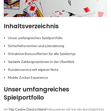
Inhaltsverzeichnis
Unser umfangreiches Spielportfolio
Sicherheitsnormen und Lizenzierung
Attraktive Bonusofferten für alle Spielertyp
Variable Zahlungsoptionen in der Überblick
Kundenservice mit eigener Note
Mobile Zocker Experience
Unser umfangreiches
Spielportfolio
Im
Yep Casino Deutschland
fokussieren wir bei ein durchdachtes