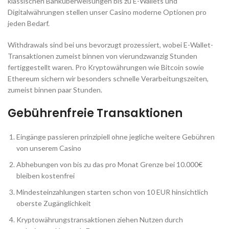
klassischen Banküberweisungen bis zu E-Wallets und
Digitalwährungen stellen unser Casino moderne Optionen pro
jeden Bedarf.
Withdrawals sind bei uns bevorzugt prozessiert, wobei E-Wallet-
Transaktionen zumeist binnen von vierundzwanzig Stunden
fertiggestellt waren. Pro Kryptowährungen wie Bitcoin sowie
Ethereum sichern wir besonders schnelle Verarbeitungszeiten,
zumeist binnen paar Stunden.
Gebührenfreie Transaktionen
Eingänge passieren prinzipiell ohne jegliche weitere Gebühren
von unserem Casino
Abhebungen von bis zu das pro Monat Grenze bei 10.000€
bleiben kostenfrei
Mindesteinzahlungen starten schon von 10 EUR hinsichtlich
oberste Zugänglichkeit
Kryptowährungstransaktionen ziehen Nutzen durch