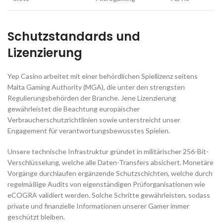
Schutzstandards und
Lizenzierung
Yep Casino arbeitet mit einer behördlichen Spiellizenz seitens
Malta Gaming Authority (MGA), die unter den strengsten
Regulierungsbehörden der Branche. Jene Lizenzierung
gewährleistet die Beachtung europäischer
Verbraucherschutzrichtlinien sowie unterstreicht unser
Engagement für verantwortungsbewusstes Spielen.
Unsere technische Infrastruktur gründet in militärischer 256-Bit-
Verschlüsselung, welche alle Daten-Transfers absichert. Monetäre
Vorgänge durchlaufen ergänzende Schutzschichten, welche durch
regelmäßige Audits von eigenständigen Prüforganisationen wie
eCOGRA validiert werden. Solche Schritte gewährleisten, sodass
private und finanzielle Informationen unserer Gamer immer
geschützt bleiben.