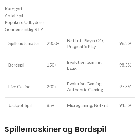
Kategori
Antal Spil
Populære Udbydere
Gennemsnitlig RTP
NetEnt, Play’n GO,
Spilleautomater
2800+
96.2%
Pragmatic Play
Evolution Gaming,
Bordspil
150+
98.5%
Ezugi
Evolution Gaming,
Live Casino
200+
97.8%
Authentic Gaming
Jackpot Spil
85+
Microgaming, NetEnt
94.5%
Spillemaskiner og Bordspil