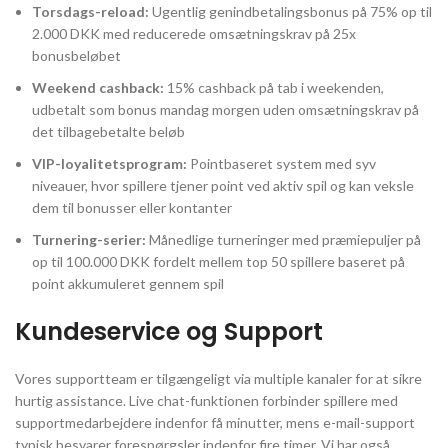
Torsdags-reload:
Ugentlig genindbetalingsbonus på 75% op til
2.000 DKK med reducerede omsætningskrav på 25x
bonusbeløbet
Weekend cashback:
15% cashback på tab i weekenden,
udbetalt som bonus mandag morgen uden omsætningskrav på
det tilbagebetalte beløb
VIP-loyalitetsprogram:
Pointbaseret system med syv
niveauer, hvor spillere tjener point ved aktiv spil og kan veksle
dem til bonusser eller kontanter
Turnering-serier:
Månedlige turneringer med præmiepuljer på
op til 100.000 DKK fordelt mellem top 50 spillere baseret på
point akkumuleret gennem spil
Kundeservice og Support
Vores supportteam er tilgængeligt via multiple kanaler for at sikre
hurtig assistance. Live chat-funktionen forbinder spillere med
supportmedarbejdere indenfor få minutter, mens e-mail-support
typisk besvarer forespørgsler indenfor fire timer. Vi har også