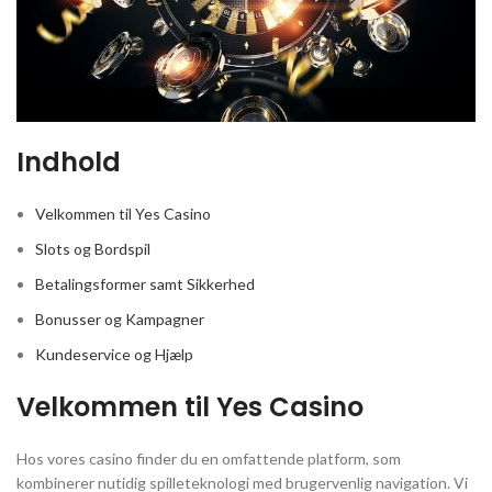
Indhold
Velkommen til Yes Casino
Slots og Bordspil
Betalingsformer samt Sikkerhed
Bonusser og Kampagner
Kundeservice og Hjælp
Velkommen til Yes Casino
Hos vores casino finder du en omfattende platform, som
kombinerer nutidig spilleteknologi med brugervenlig navigation. Vi