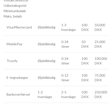
Indsættelsestid
Udbetalingstid
Minimumbeløb
Maks. beløb
1-3
100
50.000
Visa/Mastercard
Øjeblikkelig
hverdage
DKK
DKK
0-24
50
25.000
MobilePay
Øjeblikkelig
timer
DKK
DKK
0-24
100
100.000
Trustly
Øjeblikkelig
timer
DKK
DKK
0-12
100
75.000
E-tegnebøger
Øjeblikkelig
timer
DKK
DKK
1-2
2-5
500
250.000
Bankoverførsel
hverdage
hverdage
DKK
DKK