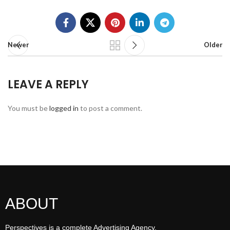
Newer
Older
LEAVE A REPLY
You must be
logged in
to post a comment.
ABOUT
Perspectives is a complete Advertising Agency,