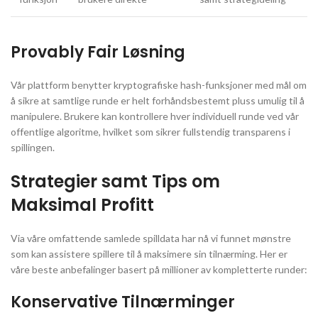
Provably Fair Løsning
Vår plattform benytter kryptografiske hash-funksjoner med mål om
å sikre at samtlige runde er helt forhåndsbestemt pluss umulig til å
manipulere. Brukere kan kontrollere hver individuell runde ved vår
offentlige algoritme, hvilket som sikrer fullstendig transparens i
spillingen.
Strategier samt Tips om
Maksimal Profitt
Via våre omfattende samlede spilldata har nå vi funnet mønstre
som kan assistere spillere til å maksimere sin tilnærming. Her er
våre beste anbefalinger basert på millioner av kompletterte runder:
Konservative Tilnærminger