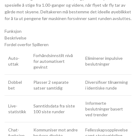
spesielle å stige fra 1.00-ganger og videre, når flyet vår fly tar av
gårde mot skyene. Deltakeren må bestemme det ideelle øyeblikket
for å ta ut pengene før maskinen forsvinner samt runden avsluttes.
Funksjon
Beskrivelse
Fordel overfor Spilleren
Forhåndsinnstilt nivå
Auto-
Eliminerer impulsive
for automatisert
uttak
beslutninger
gevinst
Dobbel
Plasser 2 separate
Diversifiser tilnærming
bet
satser samtidig
i identiske runde
Informerte
Live-
Sanntidsdata fra siste
beslutninger basert
statistikk
100 siste runder
ved trender
Chat-
Kommuniser mot andre
Fellesskapsopplevelse
funksjon
brukere direkte
samt strategideling