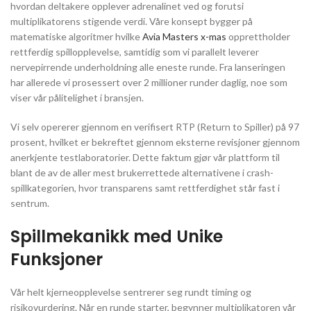
hvordan deltakere opplever adrenalinet ved og forutsi
multiplikatorens stigende verdi. Våre konsept bygger på
matematiske algoritmer hvilke
Avia Masters x-mas
opprettholder
rettferdig spillopplevelse, samtidig som vi parallelt leverer
nervepirrende underholdning alle eneste runde. Fra lanseringen
har allerede vi prosessert over 2 millioner runder daglig, noe som
viser vår pålitelighet i bransjen.
Vi selv opererer gjennom en verifisert RTP (Return to Spiller) på 97
prosent, hvilket er bekreftet gjennom eksterne revisjoner gjennom
anerkjente testlaboratorier. Dette faktum gjør vår plattform til
blant de av de aller mest brukerrettede alternativene i crash-
spillkategorien, hvor transparens samt rettferdighet står fast i
sentrum.
Spillmekanikk med Unike
Funksjoner
Vår helt kjerneopplevelse sentrerer seg rundt timing og
risikovurdering. Når en runde starter, begynner multiplikatoren vår