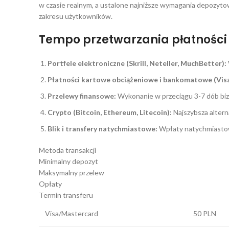
w czasie realnym, a ustalone najniższe wymagania depozytow
zakresu użytkowników.
Tempo przetwarzania płatności
Portfele elektroniczne (Skrill, Neteller, MuchBetter):
Płatności kartowe obciążeniowe i bankomatowe (Visa
Przelewy finansowe:
Wykonanie w przeciągu 3-7 dób biz
Crypto (Bitcoin, Ethereum, Litecoin):
Najszybsza altern
Blik i transfery natychmiastowe:
Wpłaty natychmiastow
Metoda transakcji
Minimalny depozyt
Maksymalny przelew
Opłaty
Termin transferu
Visa/Mastercard
50 PLN