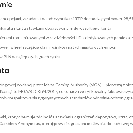
ynie
oncepcjami, zasadami i współczynnikami RTP dochodzącymi nawet 98,
akaratu i kart z stawkami dopasowanymi do wszelkiego konta
ierami transmitowanymi w rozdzielczości HD z dedykowanych pomieszc
sowe i wheel szczęścia dla miłośników natychmiastowych emocji
w PLN w najlepszych grach rynku
nta
mingowej wydanej przez Malta Gaming Authority (MGA) – pierwszą z nie
 licencji to MGA/B2C/394/2017, co oznacza weryfikowalny fakt uwierzyte
orów respektowania rygorystycznych standardów odnośnie ochrony grac
i, który obejmuje zdolność ustawienia ograniczeń depozytów, utrat, cza
i Gamblers Anonymous, oferując swoim graczom możliwość do fachowej w