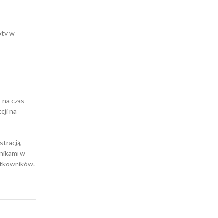
oty w
 na czas
cji na
tracją,
wnikami w
ytkowników.