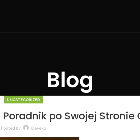
Blog
UNCATEGORIZED
Poradnik po Swojej Stronie 
Posted by
Devexp