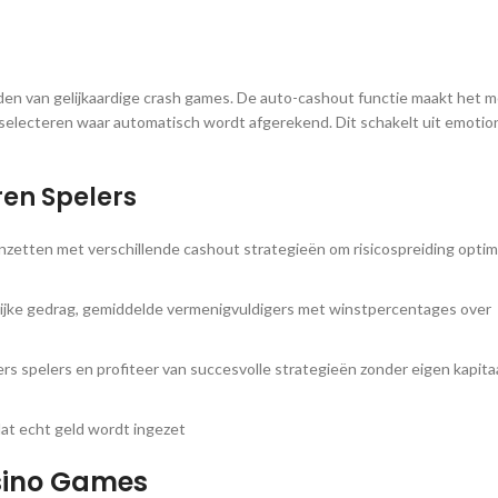
iden van gelijkaardige crash games. De auto-cashout functie maakt het mo
 selecteren waar automatisch wordt afgerekend. Dit schakelt uit emotio
en Spelers
inzetten met verschillende cashout strategieën om risicospreiding optim
ijke gedrag, gemiddelde vermenigvuldigers met winstpercentages over
rs spelers en profiteer van succesvolle strategieën zonder eigen kapitaa
at echt geld wordt ingezet
asino Games