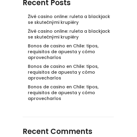
Recent Posts
Živé casino online: ruleta a blackjack
se skutečnými krupiéry
Živé casino online: ruleta a blackjack
se skutečnými krupiéry
Bonos de casino en Chile: tipos,
requisitos de apuesta y cómo
aprovecharlos
Bonos de casino en Chile: tipos,
requisitos de apuesta y cómo
aprovecharlos
Bonos de casino en Chile: tipos,
requisitos de apuesta y cómo
aprovecharlos
Recent Comments