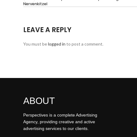
Nervenkitzel
LEAVE A REPLY
You must be
logged in
to post a comment.
ABOUT
Perspectives is a complete Advertising
Agency, providing creative and active
advertising services to our clients.