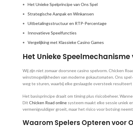
Het Unieke Spelprincipe van Ons Spel
Strategische Aanpak en Winkansen
Uitbetalingsstructuur en RTP-Percentage
Innovatieve Speelfuncties
Vergelijking met Klassieke Casino Games
Het Unieke Speelmechanisme 
Wij zijn niet zomaar doorsnee casino spelvorm. Chicken Ro
winstmogelijkheden van moderne gokautomaten. Ons spel d
weg te sturen, waarbij elke geslaagde oversteek resulteer
Het basisprincipe draait om timing plus risicobeheer. Wannee
Dit
Chicken Road online
systeem maakt elke sessie uniek en 
vermenigvuldiger groeit, maar het risico voor botsing neemt
Waarom Spelers Opteren voor O