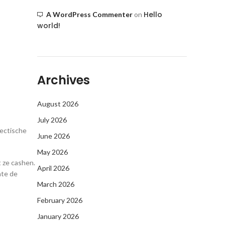
Hello
A WordPress Commenter
on
world!
Archives
August 2026
July 2026
ectische
June 2026
May 2026
t ze cashen.
April 2026
ate de
March 2026
February 2026
January 2026