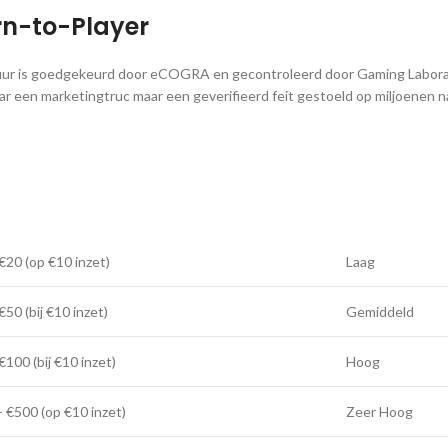
rn-to-Player
ctuur is goedgekeurd door eCOGRA en gecontroleerd door Gaming Labora
aar een marketingtruc maar een geverifieerd feit gestoeld op miljoenen
€20 (op €10 inzet)
Laag
€50 (bij €10 inzet)
Gemiddeld
€100 (bij €10 inzet)
Hoog
 €500 (op €10 inzet)
Zeer Hoog