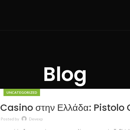
Blog
UNCATEGORIZED
 Casino στην Ελλάδα: Pistolo
Posted by
Devexp