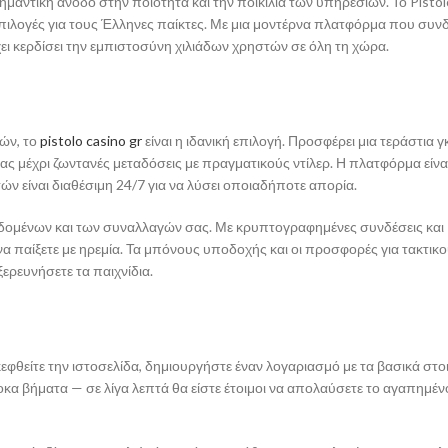
σημαντική άνοδο στην ποιότητα και την ποικιλία των υπηρεσιών. Το Pisto
 επιλογές για τους Έλληνες παίκτες. Με μια μοντέρνα πλατφόρμα που συνδ
χει κερδίσει την εμπιστοσύνη χιλιάδων χρηστών σε όλη τη χώρα.
ιών, το
pistolo casino gr
είναι η ιδανική επιλογή. Προσφέρει μια τεράστια 
ας μέχρι ζωντανές μεταδόσεις με πραγματικούς ντίλερ. Η πλατφόρμα είνα
ν είναι διαθέσιμη 24/7 για να λύσει οποιαδήποτε απορία.
δεδομένων και των συναλλαγών σας. Με κρυπτογραφημένες συνδέσεις και
να παίξετε με ηρεμία. Τα μπόνους υποδοχής και οι προσφορές για τακτικο
ερευνήσετε τα παιχνίδια.
εφθείτε την ιστοσελίδα, δημιουργήστε έναν λογαριασμό με τα βασικά στοι
οκα βήματα — σε λίγα λεπτά θα είστε έτοιμοι να απολαύσετε το αγαπημέν