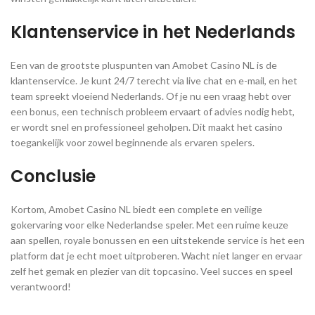
Klantenservice in het Nederlands
Een van de grootste pluspunten van Amobet Casino NL is de
klantenservice. Je kunt 24/7 terecht via live chat en e-mail, en het
team spreekt vloeiend Nederlands. Of je nu een vraag hebt over
een bonus, een technisch probleem ervaart of advies nodig hebt,
er wordt snel en professioneel geholpen. Dit maakt het casino
toegankelijk voor zowel beginnende als ervaren spelers.
Conclusie
Kortom, Amobet Casino NL biedt een complete en veilige
gokervaring voor elke Nederlandse speler. Met een ruime keuze
aan spellen, royale bonussen en een uitstekende service is het een
platform dat je echt moet uitproberen. Wacht niet langer en ervaar
zelf het gemak en plezier van dit topcasino. Veel succes en speel
verantwoord!