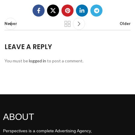
Newer
Older
LEAVE A REPLY
You must be
logged in
to post a comment.
ABOUT
Perspectives is a complete Advertising Agency,