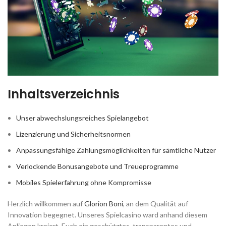
Inhaltsverzeichnis
Unser abwechslungsreiches Spielangebot
Lizenzierung und Sicherheitsnormen
Anpassungsfähige Zahlungsmöglichkeiten für sämtliche Nutzer
Verlockende Bonusangebote und Treueprogramme
Mobiles Spielerfahrung ohne Kompromisse
Herzlich willkommen auf
Glorion Boni
, an dem Qualität auf
Innovation begegnet. Unseres Spielcasino ward anhand diesem
Anliegen kreiert, Euch ein geschütztes, transparentes und