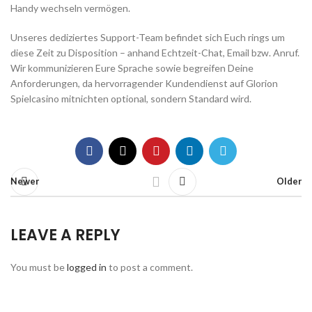
Handy wechseln vermögen.
Unseres dediziertes Support-Team befindet sich Euch rings um
diese Zeit zu Disposition – anhand Echtzeit-Chat, Email bzw. Anruf.
Wir kommunizieren Eure Sprache sowie begreifen Deine
Anforderungen, da hervorragender Kundendienst auf Glorion
Spielcasino mitnichten optional, sondern Standard wird.
Newer
Older
LEAVE A REPLY
You must be
logged in
to post a comment.