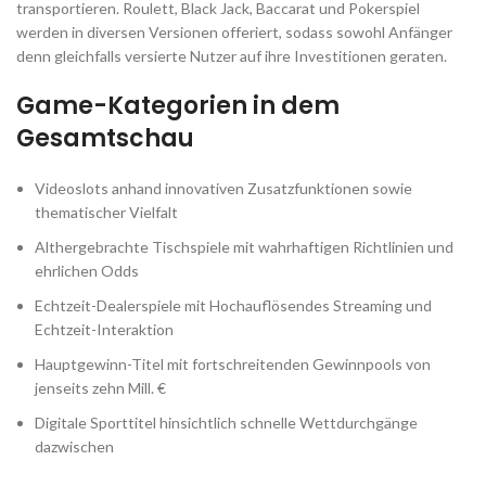
transportieren. Roulett, Black Jack, Baccarat und Pokerspiel
werden in diversen Versionen offeriert, sodass sowohl Anfänger
denn gleichfalls versierte Nutzer auf ihre Investitionen geraten.
Game-Kategorien in dem
Gesamtschau
Videoslots anhand innovativen Zusatzfunktionen sowie
thematischer Vielfalt
Althergebrachte Tischspiele mit wahrhaftigen Richtlinien und
ehrlichen Odds
Echtzeit-Dealerspiele mit Hochauflösendes Streaming und
Echtzeit-Interaktion
Hauptgewinn-Titel mit fortschreitenden Gewinnpools von
jenseits zehn Mill. €
Digitale Sporttitel hinsichtlich schnelle Wettdurchgänge
dazwischen