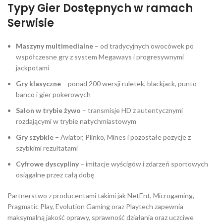
Typy Gier Dostępnych w ramach
Serwisie
Maszyny multimedialne
– od tradycyjnych owocówek po
współczesne gry z system Megaways i progresywnymi
jackpotami
Gry klasyczne
– ponad 200 wersji ruletek, blackjack, punto
banco i gier pokerowych
Salon w trybie żywo
– transmisje HD z autentycznymi
rozdającymi w trybie natychmiastowym
Gry szybkie
– Aviator, Plinko, Mines i pozostałe pozycje z
szybkimi rezultatami
Cyfrowe dyscypliny
– imitacje wyścigów i zdarzeń sportowych
osiągalne przez całą dobę
Partnerstwo z producentami takimi jak NetEnt, Microgaming,
Pragmatic Play, Evolution Gaming oraz Playtech zapewnia
maksymalną jakość oprawy, sprawność działania oraz uczciwe