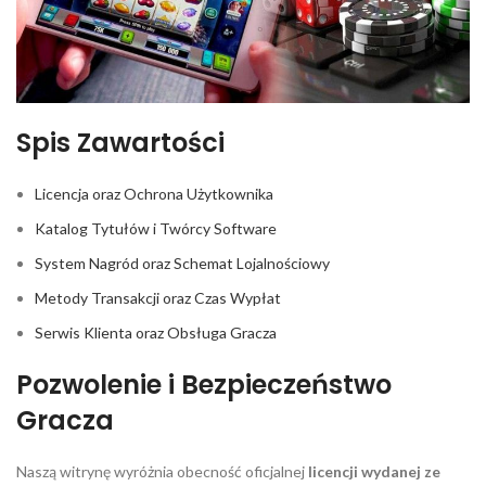
Spis Zawartości
Licencja oraz Ochrona Użytkownika
Katalog Tytułów i Twórcy Software
System Nagród oraz Schemat Lojalnościowy
Metody Transakcji oraz Czas Wypłat
Serwis Klienta oraz Obsługa Gracza
Pozwolenie i Bezpieczeństwo
Gracza
Naszą witrynę wyróżnia obecność oficjalnej
licencji wydanej ze