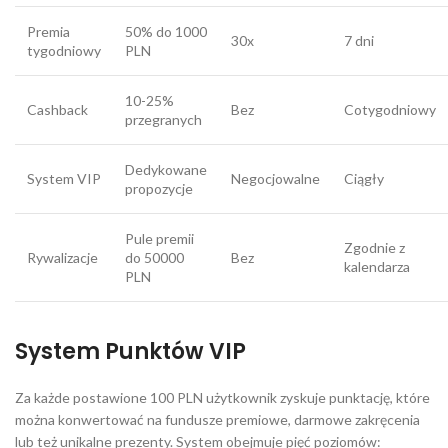
Premia
50% do 1000
30x
7 dni
tygodniowy
PLN
10-25%
Cashback
Bez
Cotygodniowy
przegranych
Dedykowane
System VIP
Negocjowalne
Ciągły
propozycje
Pule premii
Zgodnie z
Rywalizacje
do 50000
Bez
kalendarza
PLN
System Punktów VIP
Za każde postawione 100 PLN użytkownik zyskuje punktację, które
można konwertować na fundusze premiowe, darmowe zakręcenia
lub też unikalne prezenty. System obejmuje pięć poziomów: