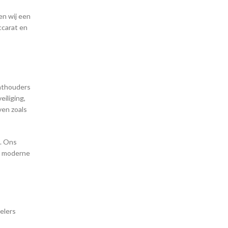
en wij een
ccarat en
chthouders
iliging,
ven zoals
n. Ons
n moderne
elers