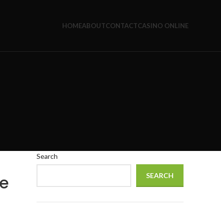
HOME
ABOUT
CONTACT
CASINO ONLINE
Search
SEARCH
ne