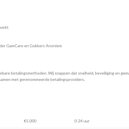
perkt
ronder GamCare en Gokkers Anoniem
wbare betalingsmethoden. Wij snappen dat snelheid, beveiliging en gem
wij samen met gerenommeerde betalingsproviders.
€5.000
0-24 uur