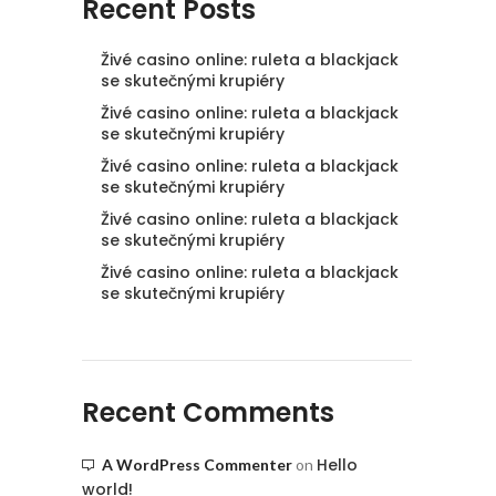
Recent Posts
Živé casino online: ruleta a blackjack
se skutečnými krupiéry
Živé casino online: ruleta a blackjack
se skutečnými krupiéry
Živé casino online: ruleta a blackjack
se skutečnými krupiéry
Živé casino online: ruleta a blackjack
se skutečnými krupiéry
Živé casino online: ruleta a blackjack
se skutečnými krupiéry
Recent Comments
Hello
A WordPress Commenter
on
world!