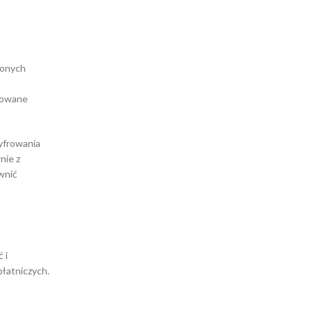
ionych
ikowane
yfrowania
nie z
wnić
 i
łatniczych.