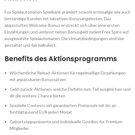
Fox Spielautomaten Spielbank prämiert sowohl erstmalige wie auch
beständige Kunden mit lukrativen Bonusangeboten. Das
abgestuftes Welcome-Bonus erstreckt sich über jene ersten
Einzahlungen und umfasst neben Bonusgeld zudem Free Spins auf
ausgewählte Spielautomaten. Die Umsatzbedingungen sind klar
gestaltet und fair kalkuliert.
Benefits des Aktionsprogramms
Wöchentliche Reload-Aktionen für regelmäßige Einzahlungen
mit anpassbaren Bonussätzen
Geld-zurück-Aktionen, welche Defizite zum Teil ausgleichen und
dir die weitere Chance bieten
Spezielle Contests mit garantierten Preispools mit bis an
fünfzigtausend EUR jeden Monat
Geburtstagspräsente und individuelle Goodies für Premium-
Mitglieder