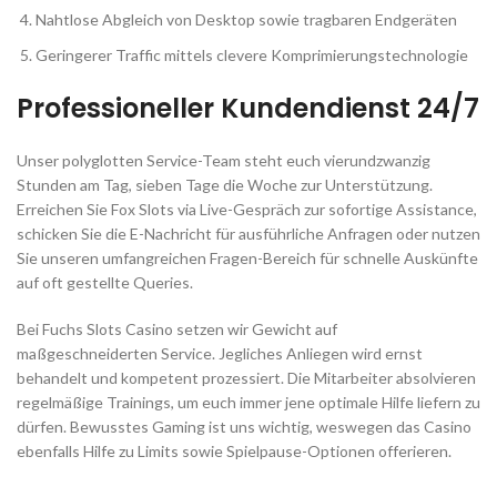
Nahtlose Abgleich von Desktop sowie tragbaren Endgeräten
Geringerer Traffic mittels clevere Komprimierungstechnologie
Professioneller Kundendienst 24/7
Unser polyglotten Service-Team steht euch vierundzwanzig
Stunden am Tag, sieben Tage die Woche zur Unterstützung.
Erreichen Sie Fox Slots via Live-Gespräch zur sofortige Assistance,
schicken Sie die E-Nachricht für ausführliche Anfragen oder nutzen
Sie unseren umfangreichen Fragen-Bereich für schnelle Auskünfte
auf oft gestellte Queries.
Bei Fuchs Slots Casino setzen wir Gewicht auf
maßgeschneiderten Service. Jegliches Anliegen wird ernst
behandelt und kompetent prozessiert. Die Mitarbeiter absolvieren
regelmäßige Trainings, um euch immer jene optimale Hilfe liefern zu
dürfen. Bewusstes Gaming ist uns wichtig, weswegen das Casino
ebenfalls Hilfe zu Limits sowie Spielpause-Optionen offerieren.