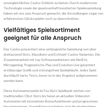
unvergleichliches Casino-Erlebnis zu bieten. Durch modernster
Technologie sowie der gewissenhaft kuratierten Spielesammlung
haben wir uns zum Anspruch gemacht, die Vorstellungen sogar von
erfahrensten Glücksspieler noch zu überschreiten.
Vielfältiges Spielsortiment
geeignet für alle Anspruch
Das Casino präsentiert eine umfangreiche Sammlung von über
dreitausend Slots, Klassikern und Echtzeit-Casino-Varianten. Die
Zusammenarbeit mit top Softwareanbietern wie NetEnt,
Microgaming, Pragmatische Play und Evolution Live garantiert
erstklassige Grafik und störungsfreie Spielabläufe. Jedes Spiel
durchläuft harte Tests, bevor es in das Angebot aufgenommen
werden kann.
Diese Automatenspiele im Fox Slots Spielbank reichen von
traditionellen Obst-Slots bis heran an aktuellen Videoslot-
Automaten mit innovativen Bonusfunktionen und progressiven
Hauptgewinnen. Speziell hervorzuheben sind die einzigartigen