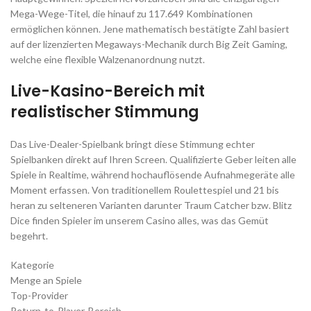
Mega-Wege-Titel, die hinauf zu 117.649 Kombinationen
ermöglichen können. Jene mathematisch bestätigte Zahl basiert
auf der lizenzierten Megaways-Mechanik durch Big Zeit Gaming,
welche eine flexible Walzenanordnung nutzt.
Live-Kasino-Bereich mit
realistischer Stimmung
Das Live-Dealer-Spielbank bringt diese Stimmung echter
Spielbanken direkt auf Ihren Screen. Qualifizierte Geber leiten alle
Spiele in Realtime, während hochauflösende Aufnahmegeräte alle
Moment erfassen. Von traditionellem Roulettespiel und 21 bis
heran zu selteneren Varianten darunter Traum Catcher bzw. Blitz
Dice finden Spieler im unserem Casino alles, was das Gemüt
begehrt.
Kategorie
Menge an Spiele
Top-Provider
Return-to-Player-Bereich