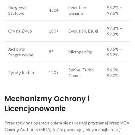
Rozgrywki
Evolution
98.2% –
450+
Stołowe
Gaming
99.5%
97.3% –
Gry na Żywo
180+
Evolution, Ezugi
99.3%
Jackpots
88.5% –
85+
Microgaming
Progresywne
95.2%
Spribe, Turbo
96.0% –
Tytuły Instant
120+
Games
99.0%
Mechanizmy Ochrony i
Licencjonowanie
Przedstawiona operacja opiera się na licencji przyznanej przez MGA
Gaming Authority (MGA), która pozostaje jednym z najbardziej