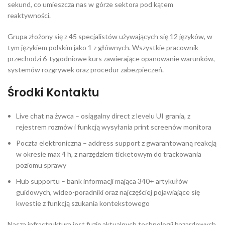
sekund, co umieszcza nas w górze sektora pod kątem
reaktywności.
Grupa złożony się z 45 specjalistów używających się 12 języków, w
tym językiem polskim jako 1 z głównych. Wszystkie pracownik
przechodzi 6-tygodniowe kurs zawierające opanowanie warunków,
systemów rozgrywek oraz procedur zabezpieczeń.
Środki Kontaktu
Live chat na żywca – osiągalny direct z levelu UI grania, z
rejestrem rozmów i funkcją wysyłania print screenów monitora
Poczta elektroniczna – address support z gwarantowaną reakcją
w okresie max 4 h, z narzędziem ticketowym do trackowania
poziomu sprawy
Hub supportu – bank informacji mająca 340+ artykułów
guidowych, wideo-poradniki oraz najczęściej pojawiające się
kwestie z funkcją szukania kontekstowego
Nasza infrastruktura jest fuzję aktualnych technologii hazardowych