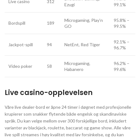
Live casino
312
Ezugi
99.1%
Microgaming, Play’n
95.8% –
Bordspill
189
GO
99.5%
92.1% –
Jackpot-spill
94
NetEnt, Red Tiger
96.7%
Microgaming,
96.2% –
Video poker
58
Habanero
99.6%
Live casino-opplevelsen
Våre live dealer-bord er åpne 24 timer i døgnet med profesjonelle
krupierer som snakker flytende både engelsk og skandinaviske
språk. Du kan velge mellom over 300 forskjellige bord, inkludert
varianter av blackjack, roulette, baccarat og game show. Alle våre
live spill streames i høy kvalitet med lav forsinkelse, og du kan