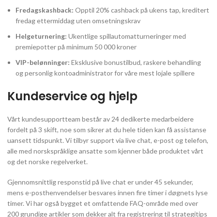
Fredagskashback:
Opptil 20% cashback på ukens tap, kreditert
fredag ettermiddag uten omsetningskrav
Helgeturnering:
Ukentlige spillautomatturneringer med
premiepotter på minimum 50 000 kroner
VIP-belønninger:
Eksklusive bonustilbud, raskere behandling
og personlig kontoadministrator for våre mest lojale spillere
Kundeservice og hjelp
Vårt kundesupportteam består av 24 dedikerte medarbeidere
fordelt på 3 skift, noe som sikrer at du hele tiden kan få assistanse
uansett tidspunkt. Vi tilbyr support via live chat, e-post og telefon,
alle med norskspråklige ansatte som kjenner både produktet vårt
og det norske regelverket.
Gjennomsnittlig responstid på live chat er under 45 sekunder,
mens e-posthenvendelser besvares innen fire timer i døgnets lyse
timer. Vi har også bygget et omfattende FAQ-område med over
200 grundige artikler som dekker alt fra registrering til strategitips