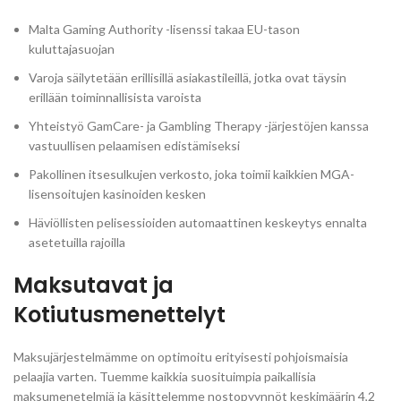
Malta Gaming Authority -lisenssi takaa EU-tason
kuluttajasuojan
Varoja säilytetään erillisillä asiakastileillä, jotka ovat täysin
erillään toiminnallisista varoista
Yhteistyö GamCare- ja Gambling Therapy -järjestöjen kanssa
vastuullisen pelaamisen edistämiseksi
Pakollinen itsesulkujen verkosto, joka toimii kaikkien MGA-
lisensoitujen kasinoiden kesken
Häviöllisten pelisessioiden automaattinen keskeytys ennalta
asetetuilla rajoilla
Maksutavat ja
Kotiutusmenettelyt
Maksujärjestelmämme on optimoitu erityisesti pohjoismaisia
pelaajia varten. Tuemme kaikkia suosituimpia paikallisia
maksumenetelmiä ja käsittelemme nostopyynnöt keskimäärin 4,2