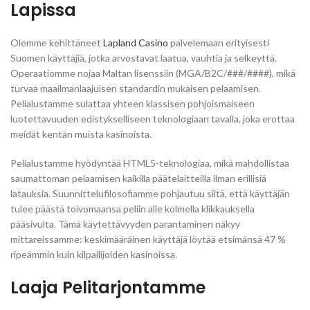
Lapissa
Olemme kehittäneet
Lapland Casino
palvelemaan erityisesti
Suomen käyttäjiä, jotka arvostavat laatua, vauhtia ja selkeyttä.
Operaatiomme nojaa Maltan lisenssiin (MGA/B2C/###/####), mikä
turvaa maailmanlaajuisen standardin mukaisen pelaamisen.
Pelialustamme sulattaa yhteen klassisen pohjoismaiseen
luotettavuuden edistykselliseen teknologiaan tavalla, joka erottaa
meidät kentän muista kasinoista.
Pelialustamme hyödyntää HTML5-teknologiaa, mikä mahdollistaa
saumattoman pelaamisen kaikilla päätelaitteilla ilman erillisiä
latauksia. Suunnittelufilosofiamme pohjautuu siitä, että käyttäjän
tulee päästä toivomaansa peliin alle kolmella klikkauksella
pääsivulta. Tämä käytettävyyden parantaminen näkyy
mittareissamme: keskimääräinen käyttäjä löytää etsimänsä 47 %
ripeämmin kuin kilpailijoiden kasinoissa.
Laaja Pelitarjontamme