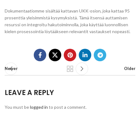
Dokumentaatiomme sisältää kattavan UKK-osion, joka kattaa 95
prosenttia yleisimmistä kysymyksistä. Tämä itsensä auttamisen
resurssi on integroitu hakutoiminnolla, joka käyttää luonnollisen
kielen prosessointia löytääkseen relevantit vastaukset nopeasti.
Newer
Older
LEAVE A REPLY
You must be
logged in
to post a comment.