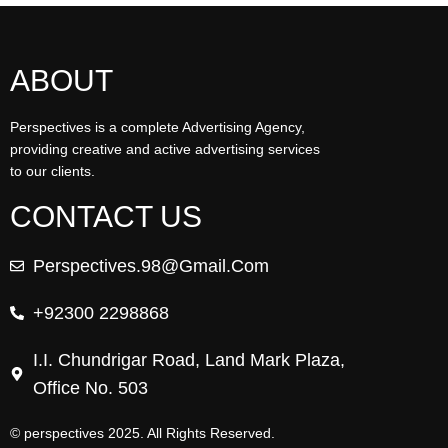
ABOUT
Perspectives is a complete Advertising Agency,
providing creative and active advertising services
to our clients.
CONTACT US
Perspectives.98@gmail.com
+92300 2298868
I.I. Chundrigar Road, Land Mark Plaza,
Office No. 503
© perspectives 2025. All Rights Reserved.