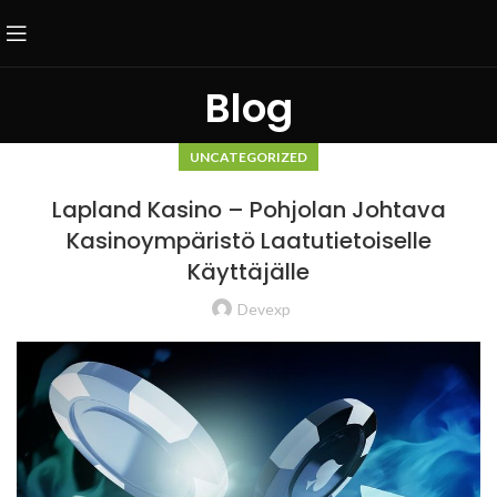
Blog
UNCATEGORIZED
Lapland Kasino – Pohjolan Johtava
Kasinoympäristö Laatutietoiselle
Käyttäjälle
Devexp