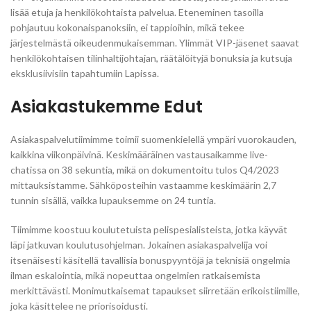
lisää etuja ja henkilökohtaista palvelua. Eteneminen tasoilla
pohjautuu kokonaispanoksiin, ei tappioihin, mikä tekee
järjestelmästä oikeudenmukaisemman. Ylimmät VIP-jäsenet saavat
henkilökohtaisen tilinhaltijohtajan, räätälöityjä bonuksia ja kutsuja
eksklusiivisiin tapahtumiin Lapissa.
Asiakastukemme Edut
Asiakaspalvelutiimimme toimii suomenkielellä ympäri vuorokauden,
kaikkina viikonpäivinä. Keskimääräinen vastausaikamme live-
chatissa on 38 sekuntia, mikä on dokumentoitu tulos Q4/2023
mittauksistamme. Sähköposteihin vastaamme keskimäärin 2,7
tunnin sisällä, vaikka lupauksemme on 24 tuntia.
Tiimimme koostuu koulutetuista pelispesialisteista, jotka käyvät
läpi jatkuvan koulutusohjelman. Jokainen asiakaspalvelija voi
itsenäisesti käsitellä tavallisia bonuspyyntöjä ja teknisiä ongelmia
ilman eskalointia, mikä nopeuttaa ongelmien ratkaisemista
merkittävästi. Monimutkaisemat tapaukset siirretään erikoistiimille,
joka käsittelee ne priorisoidusti.