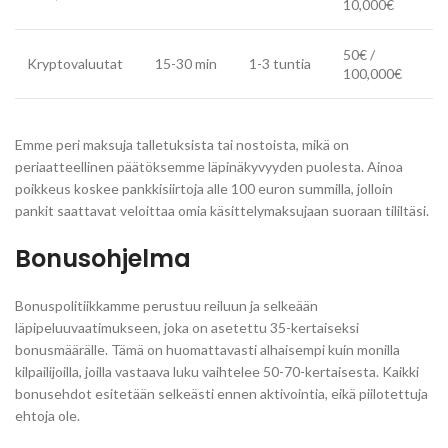
10,000€
50€ /
Kryptovaluutat
15-30 min
1-3 tuntia
100,000€
Emme peri maksuja talletuksista tai nostoista, mikä on
periaatteellinen päätöksemme läpinäkyvyyden puolesta. Ainoa
poikkeus koskee pankkisiirtoja alle 100 euron summilla, jolloin
pankit saattavat veloittaa omia käsittelymaksujaan suoraan tililtäsi.
Bonusohjelma
Bonuspolitiikkamme perustuu reiluun ja selkeään
läpipeluuvaatimukseen, joka on asetettu 35-kertaiseksi
bonusmäärälle. Tämä on huomattavasti alhaisempi kuin monilla
kilpailijoilla, joilla vastaava luku vaihtelee 50-70-kertaisesta. Kaikki
bonusehdot esitetään selkeästi ennen aktivointia, eikä piilotettuja
ehtoja ole.