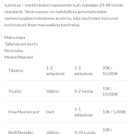
tunnissa – merkittävästi nopeammin kuin toimialan 24-48 tunnin
standardi. Tämä nopeus on mahdollista automatisoidun
varmennusjärjestelmämme ansiosta, joka käsittelee toistuvat
kotiutukset ilman manuaalista käsittelyä.
Maksutapa
Talletuksen kesto
Nostoaika
Minimi/Maksimi
1-2
1-3
20€ /
Tilisiirto
arkipäivää
arkipäivää
50,000€
10€ /
Trustly
Välitön
0-2 tuntia
10,000€
1-5
Visa/Mastercard
Heti
10€ / 5,000€
arkipäivää
10€ /
Skrill/Neteller
Välitön
0-24 tuntia