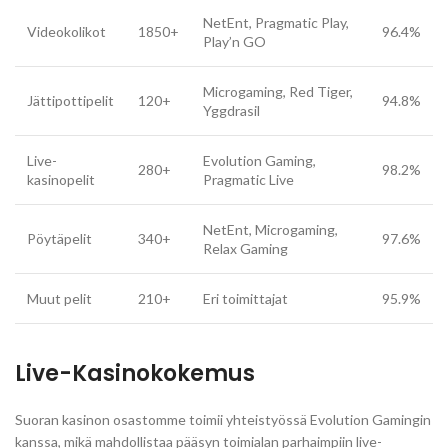
NetEnt, Pragmatic Play,
Videokolikot
1850+
96.4%
Play’n GO
Microgaming, Red Tiger,
Jättipottipelit
120+
94.8%
Yggdrasil
Live-
Evolution Gaming,
280+
98.2%
kasinopelit
Pragmatic Live
NetEnt, Microgaming,
Pöytäpelit
340+
97.6%
Relax Gaming
Muut pelit
210+
Eri toimittajat
95.9%
Live-Kasinokokemus
Suoran kasinon osastomme toimii yhteistyössä Evolution Gamingin
kanssa, mikä mahdollistaa pääsyn toimialan parhaimpiin live-