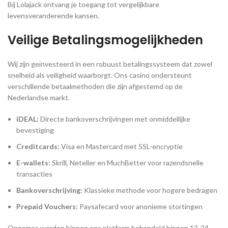
Bij Lolajack ontvang je toegang tot vergelijkbare
levensveranderende kansen.
Veilige Betalingsmogelijkheden
Wij zijn geïnvesteerd in een robuust betalingssysteem dat zowel
snelheid als veiligheid waarborgt. Ons casino ondersteunt
verschillende betaalmethoden die zijn afgestemd op de
Nederlandse markt.
iDEAL:
Directe bankoverschrijvingen met onmiddellijke
bevestiging
Creditcards:
Visa en Mastercard met SSL-encryptie
E-wallets:
Skrill, Neteller en MuchBetter voor razendsnelle
transacties
Bankoverschrijving:
Klassieke methode voor hogere bedragen
Prepaid Vouchers:
Paysafecard voor anonieme stortingen
Opnames worden binnen ons platform behandeld binnen 12-24