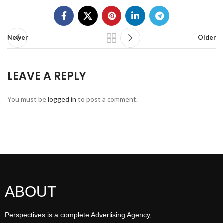
Newer
Older
LEAVE A REPLY
You must be
logged in
to post a comment.
ABOUT
Perspectives is a complete Advertising Agency,