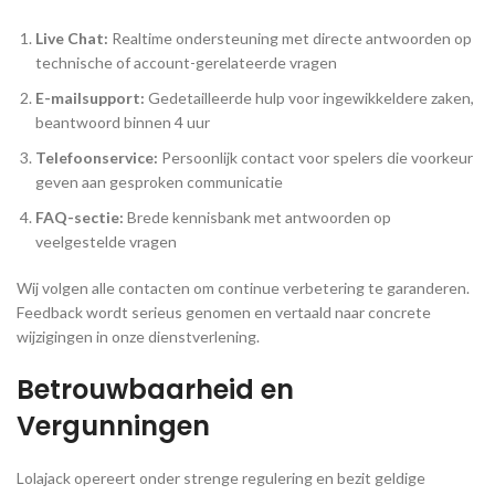
Live Chat:
Realtime ondersteuning met directe antwoorden op
technische of account-gerelateerde vragen
E-mailsupport:
Gedetailleerde hulp voor ingewikkeldere zaken,
beantwoord binnen 4 uur
Telefoonservice:
Persoonlijk contact voor spelers die voorkeur
geven aan gesproken communicatie
FAQ-sectie:
Brede kennisbank met antwoorden op
veelgestelde vragen
Wij volgen alle contacten om continue verbetering te garanderen.
Feedback wordt serieus genomen en vertaald naar concrete
wijzigingen in onze dienstverlening.
Betrouwbaarheid en
Vergunningen
Lolajack opereert onder strenge regulering en bezit geldige