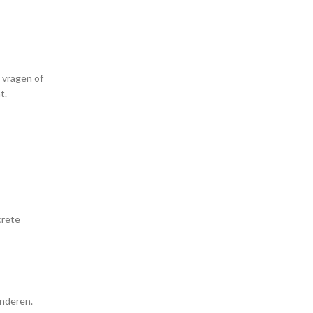
 vragen of
t.
crete
anderen.