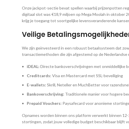
Onze jackpot-sectie bevat spellen waarbij prijzenpotten r
digitaal slot was €18,9 miljoen op Mega Moolah in oktober 
krijg je toegang tot soortgelijke levensveranderende kanse
Veilige Betalingsmogelijkhede
We zijn geïnvesteerd in een robuust betaalsysteem dat zowe
transactiemethoden die zijn afgestemd op de Nederlandse 
iDEAL:
Directe bankoverschrijvingen met onmiddellijke b
Creditcards:
Visa en Mastercard met SSL-beveiliging
E-wallets:
Skrill, Neteller en MuchBetter voor razendsnel
Bankoverschrijving:
Traditionele manier voor hogere b
Prepaid Vouchers:
Paysafecard voor anonieme storting
Opnames worden binnen ons platform verwerkt binnen 12-2
stortingen, zodat jouw volledige budget beschikbaar blijft 