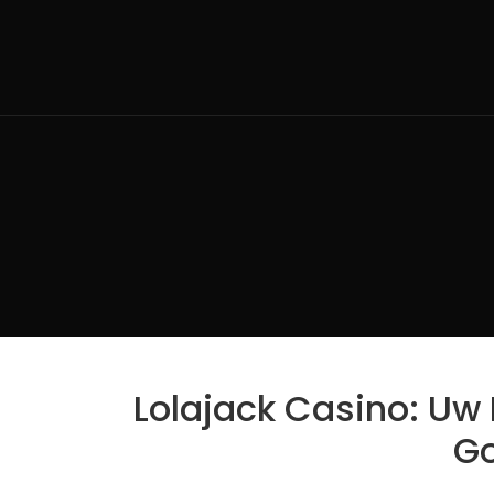
Lolajack Casino: Uw 
G