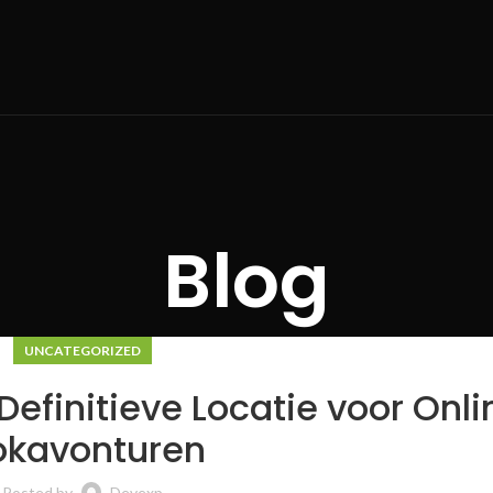
Blog
UNCATEGORIZED
Definitieve Locatie voor Onli
okavonturen
Posted by
Devexp