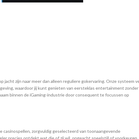
 jacht zijn naar meer dan alleen reguliere gokervaring. Onze systeem v
eving, waardoor jij kunt genieten van eersteklas entertainment zonder
 naam binnen de iGaming-industrie door consequent te focussen op
de casinospellen, zorgvuldig geselecteerd van toonaangevende
er precies ontdekt wat die of zij wil, ongeacht speelstijl of voorkeuren.