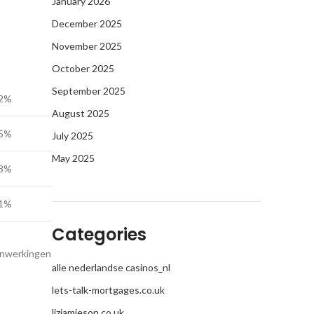
January 2026
December 2025
November 2025
October 2025
September 2025
.2%
August 2025
.5%
July 2025
May 2025
.8%
.1%
Categories
enwerkingen
alle nederlandse casinos_nl
lets-talk-mortgages.co.uk
lizjamieson.co.uk