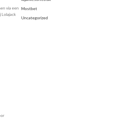
nen via een
Mostbet
 Lolajack
Uncategorized
oor