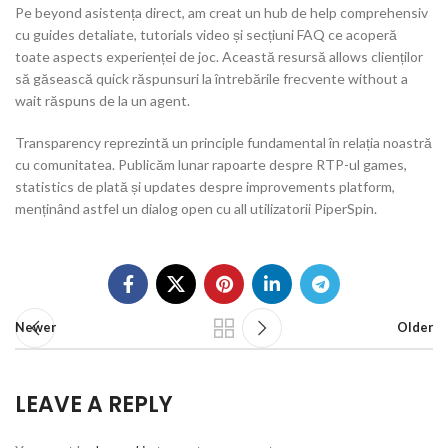
Pe beyond asistența direct, am creat un hub de help comprehensiv
cu guides detaliate, tutorials video și secțiuni FAQ ce acoperă
toate aspects experienței de joc. Această resursă allows clienților
să găsească quick răspunsuri la întrebările frecvente without a
wait răspuns de la un agent.
Transparency reprezintă un principle fundamental în relația noastră
cu comunitatea. Publicăm lunar rapoarte despre RTP-ul games,
statistics de plată și updates despre improvements platform,
menținând astfel un dialog open cu all utilizatorii PiperSpin.
Newer
Older
LEAVE A REPLY