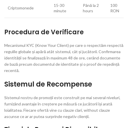
15-30
Până la 2
100
Criptomonede
minute
hours
RON
Procedura de Verificare
Mecanismul KYC (Know Your Client) pe care o respectăm respectă
regulile globale și apără atât sistemul, cât și jucătorii. Confirmarea
identității se finalizează în maximum 48 de ore, cerând documente
de bază precum documentul de identitate și o proof de reședință
recentă.
Sistemul de Recompense
Sistemul nostru de promoții este construit pe mai several niveluri,
furnizând avantaje în creștere pe măsură ce jucătorii își arată
loialitatea. Fiecare ofertă vine cu clauze clari, without clauze
ascunse ce ar ar putea surprinde negativ clienții.