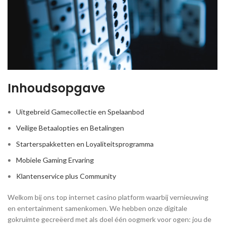
Inhoudsopgave
Uitgebreid Gamecollectie en Spelaanbod
Veilige Betaalopties en Betalingen
Starterspakketten en Loyaliteitsprogramma
Mobiele Gaming Ervaring
Klantenservice plus Community
Welkom bij ons top internet casino platform waarbij vernieuwing
en entertainment samenkomen. We hebben onze digitale
gokruimte gecreëerd met als doel één oogmerk voor ogen: jou de