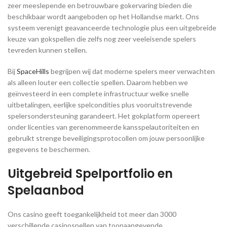
zeer meeslepende en betrouwbare gokervaring bieden die
beschikbaar wordt aangeboden op het Hollandse markt. Ons
systeem verenigt geavanceerde technologie plus een uitgebreide
keuze van gokspellen die zelfs nog zeer veeleisende spelers
tevreden kunnen stellen.
Bij
SpaceHills
begrijpen wij dat moderne spelers meer verwachten
als alleen louter een collectie spellen. Daarom hebben we
geïnvesteerd in een complete infrastructuur welke snelle
uitbetalingen, eerlijke spelcondities plus vooruitstrevende
spelersondersteuning garandeert. Het gokplatform opereert
onder licenties van gerenommeerde kansspelautoriteiten en
gebruikt strenge beveiligingsprotocollen om jouw persoonlijke
gegevens te beschermen.
Uitgebreid Spelportfolio en
Spelaanbod
Ons casino geeft toegankelijkheid tot meer dan 3000
verschillende casinospellen van toonaangevende