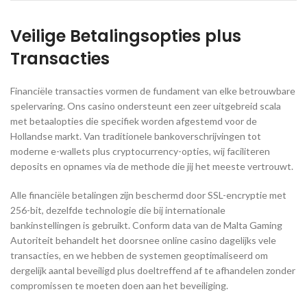
Veilige Betalingsopties plus
Transacties
Financiële transacties vormen de fundament van elke betrouwbare
spelervaring. Ons casino ondersteunt een zeer uitgebreid scala
met betaalopties die specifiek worden afgestemd voor de
Hollandse markt. Van traditionele bankoverschrijvingen tot
moderne e-wallets plus cryptocurrency-opties, wij faciliteren
deposits en opnames via de methode die jij het meeste vertrouwt.
Alle financiële betalingen zijn beschermd door SSL-encryptie met
256-bit, dezelfde technologie die bij internationale
bankinstellingen is gebruikt. Conform data van de Malta Gaming
Autoriteit behandelt het doorsnee online casino dagelijks vele
transacties, en we hebben de systemen geoptimaliseerd om
dergelijk aantal beveiligd plus doeltreffend af te afhandelen zonder
compromissen te moeten doen aan het beveiliging.