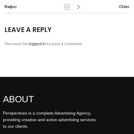
Newer
Older
LEAVE A REPLY
You must be
logged in
to post a comment.
ABOUT
Perspectives is a complete Advertising Agency,
providing creative and active advertising services
to our clients.