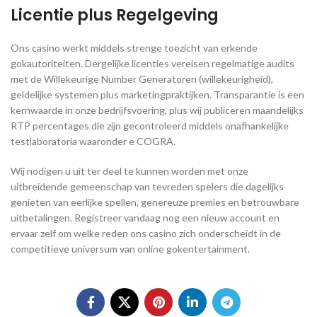
Licentie plus Regelgeving
Ons casino werkt middels strenge toezicht van erkende
gokautoriteiten. Dergelijke licenties vereisen regelmatige audits
met de Willekeurige Number Generatoren (willekeurigheid),
geldelijke systemen plus marketingpraktijken. Transparantie is een
kernwaarde in onze bedrijfsvoering, plus wij publiceren maandelijks
RTP percentages die zijn gecontroleerd middels onafhankelijke
testlaboratoria waaronder e COGRA.
Wij nodigen u uit ter deel te kunnen worden met onze
uitbreidende gemeenschap van tevreden spelers die dagelijks
genieten van eerlijke spellen, genereuze premies en betrouwbare
uitbetalingen. Registreer vandaag nog een nieuw account en
ervaar zelf om welke reden ons casino zich onderscheidt in de
competitieve universum van online gokentertainment.