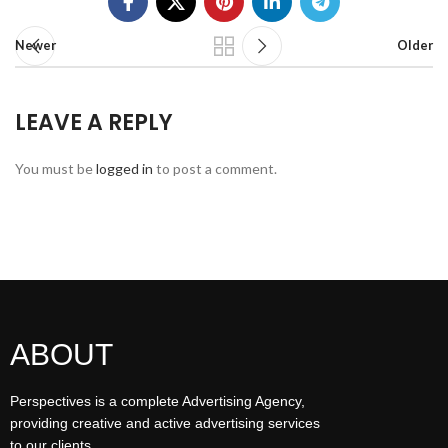
Newer
Older
LEAVE A REPLY
You must be
logged in
to post a comment.
ABOUT
Perspectives is a complete Advertising Agency,
providing creative and active advertising services
to our clients.