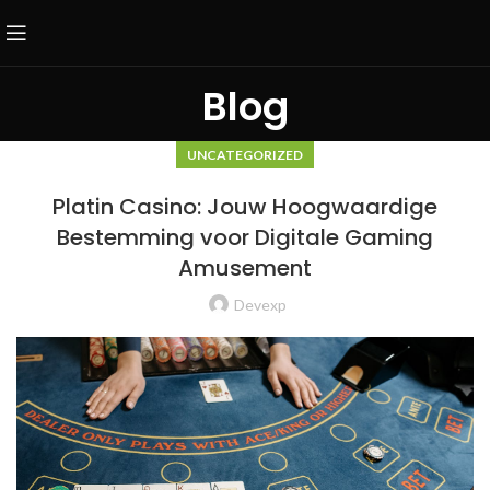
Blog
UNCATEGORIZED
Platin Casino: Jouw Hoogwaardige
Bestemming voor Digitale Gaming
Amusement
Devexp