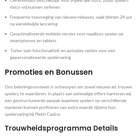
Oefenmodus beschikbaar voor vrijwel alle slots, zodat spelers
risico-vrij kunnen oefenen
Frequente toevoeging van nieuwe releases, vaak binnen 24 uur
na wereldwijde lancering
Geoptimaliseerde mobiele versies voor naadloos spelen op
smartphones en tablets
Turbo-spin functionaliteit en autoplay-opties voor een
gepersonaliseerde spelervaring
Promoties en Bonussen
Ons beloningssysteem is ontworpen om zowel nieuwe als trouwe
spelers te waarderen. In plaats van eenmalige offers hanteren wij
een gestructureerde aanpak waarmee spelers op verschillende
manieren kunnen profiteren van extra waarde tijdens hun
spelervaring bij Platin Casino.
Trouwheidsprogramma Details