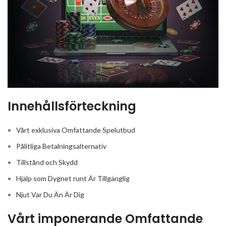
Innehållsförteckning
Vårt exklusiva Omfattande Spelutbud
Pålitliga Betalningsalternativ
Tillstånd och Skydd
Hjälp som Dygnet runt Är Tillgänglig
Njut Var Du Än Är Dig
Vårt imponerande Omfattande