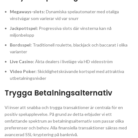
Megaways-slots:
Dynamiska spelautomater med otaliga
vinstvägar som varierar vid var snurr
Jackpottspel:
Progressiva slots där vinsterna kan nå
miljonbelopp
Bordsspel:
Traditionell roulette, blackjack och baccarat i olika
varianter
Live Casino:
Äkta dealers i liveläge via HD videoström
Video Poker:
Skicklighetskrävande kortspel med attraktiva
utbetalningsnivåer
Trygga Betalningsalternativ
Vi inser att snabba och trygga transaktioner är centrala för en
positiv spelupplevelse. På grund av detta erbjuder vi ett
omfattande spektrum av betalningsalternativ som passar olika
preferenser och behov. Alla finansiella transaktioner säkras med
avancerad SSL-kryptering på banknivå.