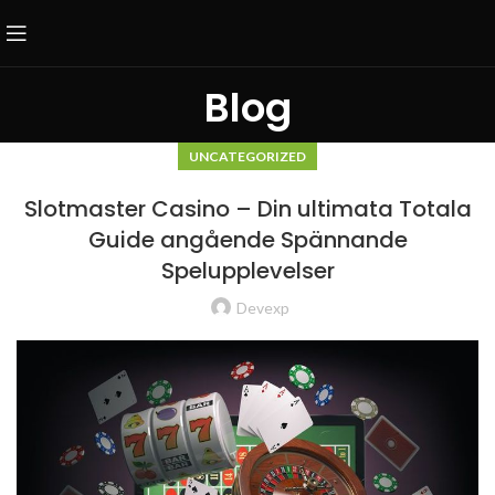
Blog
UNCATEGORIZED
Slotmaster Casino – Din ultimata Totala
Guide angående Spännande
Spelupplevelser
Devexp