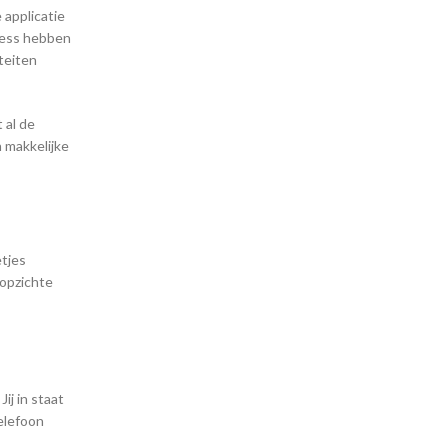
 applicatie
ccess hebben
teiten
 al de
n makkelijke
etjes
 opzichte
ij in staat
elefoon