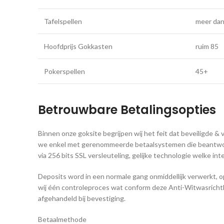
Tafelspellen
meer dan
Hoofdprijs Gokkasten
ruim 85
Pokerspellen
45+
Betrouwbare Betalingsopties
Binnen onze goksite begrijpen wij het feit dat beveiligde &
we enkel met gerenommeerde betaalsystemen die beantwoord
via 256 bits SSL versleuteling, gelijke technologie welke int
Deposits word in een normale gang onmiddellijk verwerkt,
wij één controleproces wat conform deze Anti-Witwasrichtli
afgehandeld bij bevestiging.
Betaalmethode