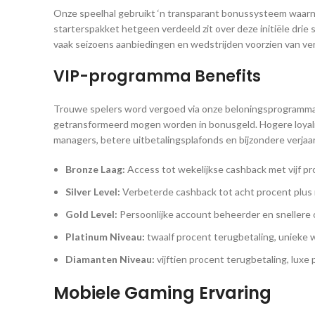
Onze speelhal gebruikt ‘n transparant bonussysteem waarn
starterspakket hetgeen verdeeld zit over deze initiële dri
vaak seizoens aanbiedingen en wedstrijden voorzien van verl
VIP-programma Benefits
Trouwe spelers word vergoed via onze beloningsprogramma da
getransformeerd mogen worden in bonusgeld. Hogere loyalit
managers, betere uitbetalingsplafonds en bijzondere verja
Bronze Laag:
Access tot wekelijkse cashback met vijf pr
Silver Level:
Verbeterde cashback tot acht procent plus 
Gold Level:
Persoonlijke account beheerder en snellere
Platinum Niveau:
twaalf procent terugbetaling, unieke 
Diamanten Niveau:
vijftien procent terugbetaling, lux
Mobiele Gaming Ervaring