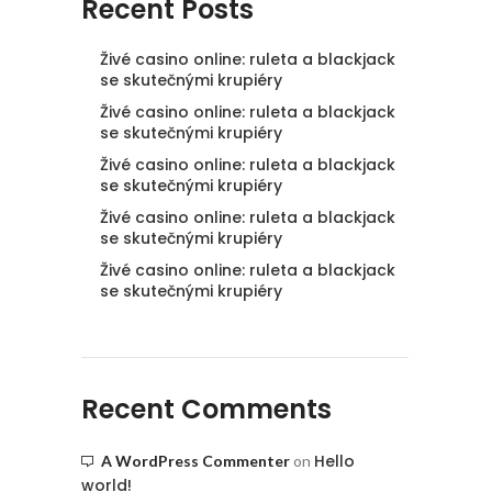
Recent Posts
Živé casino online: ruleta a blackjack
se skutečnými krupiéry
Živé casino online: ruleta a blackjack
se skutečnými krupiéry
Živé casino online: ruleta a blackjack
se skutečnými krupiéry
Živé casino online: ruleta a blackjack
se skutečnými krupiéry
Živé casino online: ruleta a blackjack
se skutečnými krupiéry
Recent Comments
Hello
A WordPress Commenter
on
world!