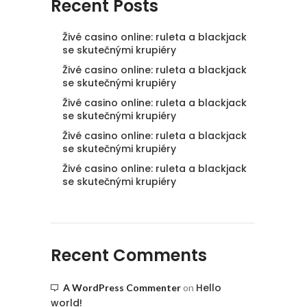
Recent Posts
Živé casino online: ruleta a blackjack
se skutečnými krupiéry
Živé casino online: ruleta a blackjack
se skutečnými krupiéry
Živé casino online: ruleta a blackjack
se skutečnými krupiéry
Živé casino online: ruleta a blackjack
se skutečnými krupiéry
Živé casino online: ruleta a blackjack
se skutečnými krupiéry
Recent Comments
Hello
A WordPress Commenter
on
world!