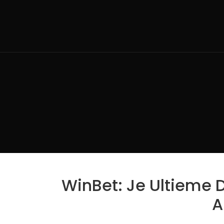
WinBet: Je Ultieme D
A