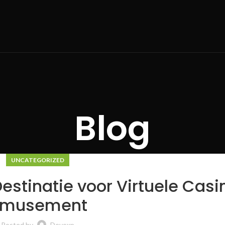
Blog
UNCATEGORIZED
estinatie voor Virtuele Casi
musement
Posted by
Devexp