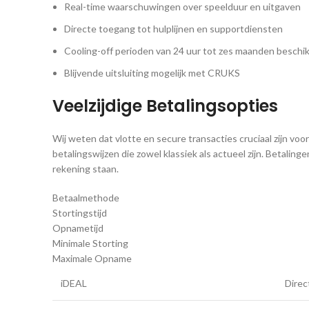
Real-time waarschuwingen over speelduur en uitgaven
Directe toegang tot hulplijnen en supportdiensten
Cooling-off perioden van 24 uur tot zes maanden beschi
Blijvende uitsluiting mogelijk met CRUKS
Veelzijdige Betalingsopties
Wij weten dat vlotte en secure transacties cruciaal zijn vo
betalingswijzen die zowel klassiek als actueel zijn. Betaling
rekening staan.
Betaalmethode
Stortingstijd
Opnametijd
Minimale Storting
Maximale Opname
iDEAL
Direc