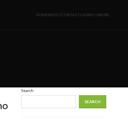
HOME
ABOUT
CONTACT
CASINO ONLINE
Search
SEARCH
no