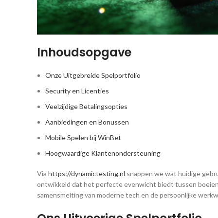
Inhoudsopgave
Onze Uitgebreide Spelportfolio
Security en Licenties
Veelzijdige Betalingsopties
Aanbiedingen en Bonussen
Mobile Spelen bij WinBet
Hoogwaardige Klantenondersteuning
Via
https://dynamictesting.nl
snappen we wat huidige gebrui
ontwikkeld dat het perfecte evenwicht biedt tussen boeie
samensmelting van moderne tech en de persoonlijke werkwij