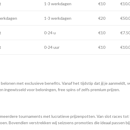
t
1-3 werkdagen
€10
€10.
werkdagen
1-3 werkdagen
€20
€50.
t
0-24 u
€10
€7.5
t
0-24 uur
€10
€10.
onen met exclusieve benefits. Vanaf het tijdstip dat jij je aanmeldt, v
en ingewisseld voor beloningen, free spins of zelfs premium prijzen.
j meerdere tournaments met lucratieve prijzenpotten. Van slot races tot 
oen. Bovendien verstrekken wij seizoens promoties die ideaal passen bij