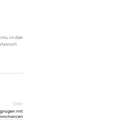
otu, co daje
 własnych
Older
ergnügen mit
innchancen