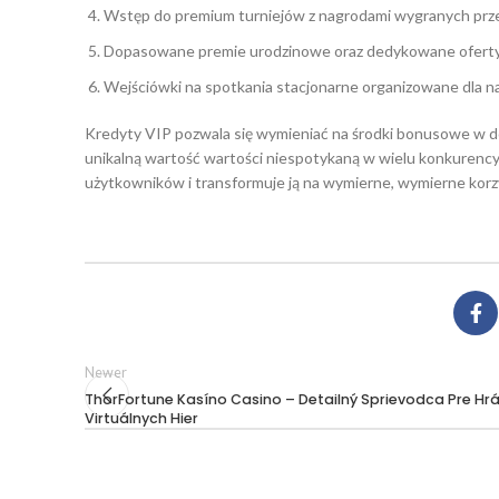
Wstęp do premium turniejów z nagrodami wygranych prze
Dopasowane premie urodzinowe oraz dedykowane oferty
Wejściówki na spotkania stacjonarne organizowane dla na
Kredyty VIP pozwala się wymieniać na środki bonusowe w 
unikalną wartość wartości niespotykaną w wielu konkurency
użytkowników i transformuje ją na wymierne, wymierne korzy
Newer
ThorFortune Kasíno Casino – Detailný Sprievodca Pre Hr
Virtuálnych Hier