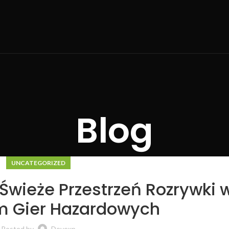
Blog
UNCATEGORIZED
Świeże Przestrzeń Rozrywki 
m Gier Hazardowych
Posted by
Devexp