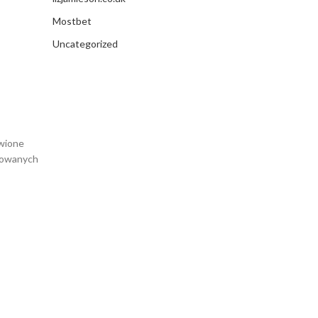
Mostbet
Uncategorized
awione
arowanych