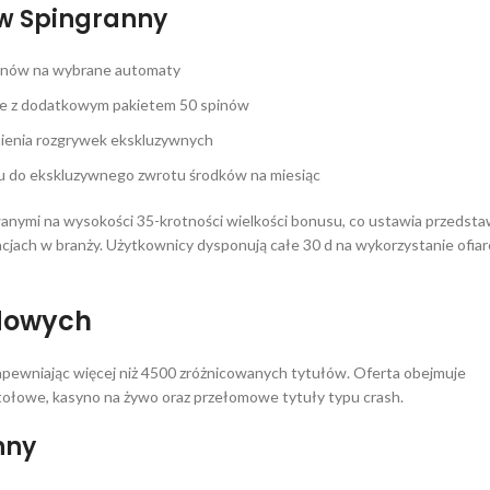
w Spingranny
pinów na wybrane automaty
nie z dodatkowym pakietem 50 spinów
mienia rozgrywek ekskluzywnych
u do ekskluzywnego zwrotu środków na miesiąc
anymi na wysokości 35-krotności wielkości bonusu, co ustawia przedst
cjach w branży. Użytkownicy dysponują całe 30 d na wykorzystanie ofi
rdowych
apewniając więcej niż 4500 zróżnicowanych tytułów. Oferta obejmuje
ołowe, kasyno na żywo oraz przełomowe tytuły typu crash.
nny