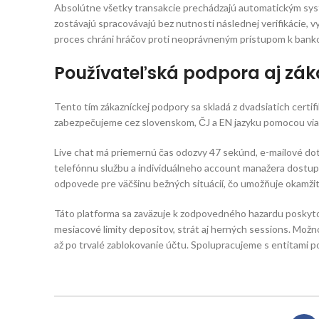
Absolútne všetky transakcie prechádzajú automatickým syst
zostávajú spracovávajú bez nutnosti následnej verifikácie, 
proces chráni hráčov proti neoprávneným prístupom k bank
Používateľská podpora aj zák
Tento tím zákazníckej podpory sa skladá z dvadsiatich certifi
zabezpečujeme cez slovenskom, ČJ a EN jazyku pomocou via
Live chat má priemernú čas odozvy 47 sekúnd, e-mailové d
telefónnu službu a individuálneho account manažera dost
odpovede pre väčšinu bežných situácií, čo umožňuje okamžit
Táto platforma sa zaväzuje k zodpovedného hazardu poskyto
mesiacové limity depositov, strát aj herných sessions. Mož
až po trvalé zablokovanie účtu. Spolupracujeme s entitami 