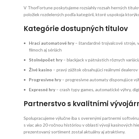
V ThorFortune poskytujeme rozsiahly rozsah herných titulov
položiek rozdelených podľa kategórií, ktoré uspokoja ktorýko
Kategórie dostupných titulov
Hrací automatové hry
– štandardné trojvalcové stroje, 
filmoch aj sériách
Stolnépočet hry
– blackjack v pätnástich rôznych variác
Živé kasíno
– pravý zážitok obsahujúci reálnymi dealerov 
Progresívne hry
– progresívne automaty disponujúce výhr
Expresné hry
– crash typy games, automatické výhry, digit
Partnerstvo s kvalitními vývojár
Spolupracujeme výlučne iba s overenými partnermi softvéru, k
s viac ako 20-ročnou históriou v oblasti vývoji kasínových hi
prezentovaný sortiment zostal aktuálny aj atraktívny.