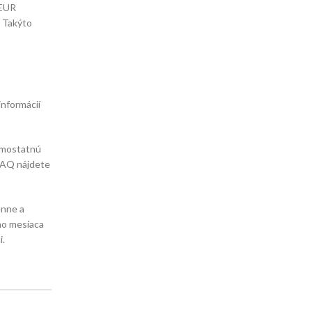
 EUR
. Takýto
informácií
amostatnú
FAQ nájdete
enne a
ho mesiaca
i.