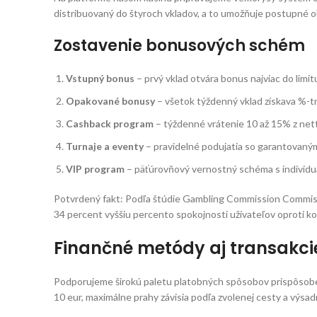
distribuovaný do štyroch vkladov, a to umožňuje postupné
Zostavenie bonusových schém
Vstupný bonus
– prvý vklad otvára bonus najviac do lim
Opakované bonusy
– všetok týždenný vklad získava %-t
Cashback program
– týždenné vrátenie 10 až 15% z net
Turnaje a eventy
– pravidelné podujatia so garantovaný
VIP program
– päťúrovňový vernostný schéma s individ
Potvrdený fakt: Podľa štúdie Gambling Commission Commis
34 percent vyššiu percento spokojnosti užívateľov oproti k
Finančné metódy aj transakci
Podporujeme širokú paletu platobných spôsobov prispôsobe
10 eur, maximálne prahy závisia podľa zvolenej cesty a výsa