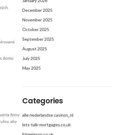
January 2026
rných
December 2025
November 2025
October 2025
September 2025
pirované
August 2025
zus domu
July 2025
May 2025
Categories
atria firmy
alle nederlandse casinos_nl
tulov, aby
lets-talk-mortgages.co.uk
lizjamieson.co.uk