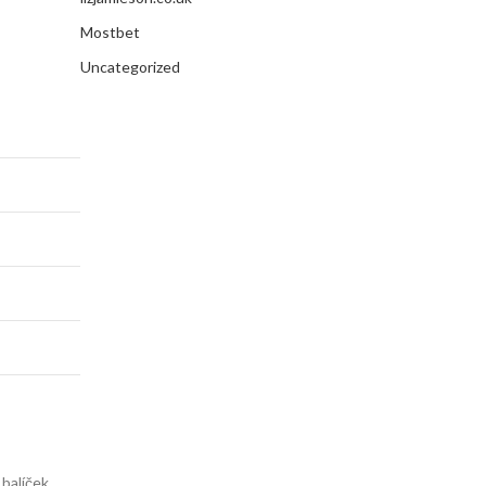
Mostbet
Uncategorized
 balíček