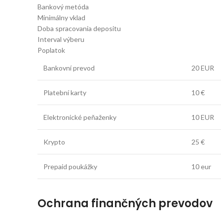
Bankový metóda
Minimálny vklad
Doba spracovania depositu
Interval výberu
Poplatok
Bankovní prevod
20 EUR
Platební karty
10 €
Elektronické peňaženky
10 EUR
Krypto
25 €
Prepaid poukážky
10 eur
Ochrana finančných prevodov