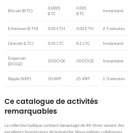
0.0001
0.001
Bitcoin (BTC)
Instantané
BTC
BTC
Ethereum (ETH)
0.01 ETH
0.02 ETH
2-5 minutes
Litecoin (LTC)
0.01 LTC
0.1 LTC
Instantané
Dogecoin
10 DOGE
50 DOGE
Instantané
(DOGE)
Ripple (XRP)
10 XRP
25 XRP
1-3 minutes
Ce catalogue de activités
remarquables
La collection ludique contient davantage de 4K titres venant des
excellents fournisseurs de la branche. Nous-mêmes collaborons