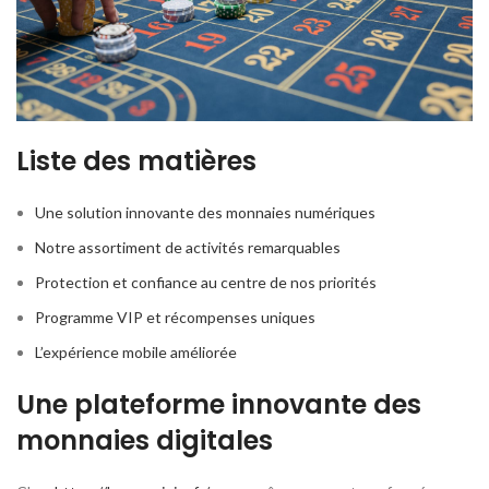
Liste des matières
Une solution innovante des monnaies numériques
Notre assortiment de activités remarquables
Protection et confiance au centre de nos priorités
Programme VIP et récompenses uniques
L’expérience mobile améliorée
Une plateforme innovante des
monnaies digitales