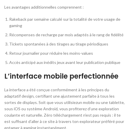
Les avantages additionnelles comprennent :
Rakeback par semaine calculé sur la totalité de votre usage de
gaming
Récompenses de recharge par mois adaptés à le rang de fidélité
Tickets spontanées à des tirages au tirage périodiques
Retour journalier pour réduire les moins-values
Accès anticipé aux inédits jeux avant leur publication publique
L’interface mobile perfectionnée
La interface a été conçue conformément à les principes du
adaptatif design, certifiant une ajustement parfaite à tous les
sortes de displays. Soit que vous utilisiezun mobile ou une tablette,
sous iOS ou système Android, vous profiterez d’une exploration
coulante et naturelle. Zéro téléchargement n’est pas requis : il te
est suffisant d’aller à ce site à travers ton explorateur préféré pour
entamer à gaming instantanément.