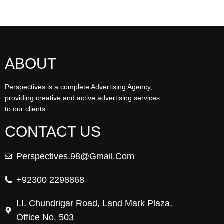
ABOUT
Perspectives is a complete Advertising Agency,
providing creative and active advertising services
to our clients.
CONTACT US
Perspectives.98@gmail.com
+92300 2298868
I.I. Chundrigar Road, Land Mark Plaza,
Office No. 503