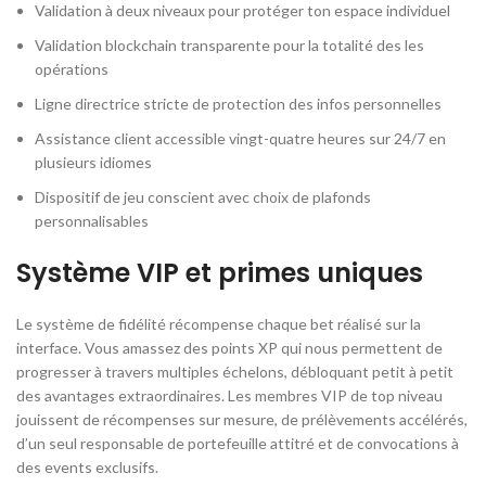
Validation à deux niveaux pour protéger ton espace individuel
Validation blockchain transparente pour la totalité des les
opérations
Ligne directrice stricte de protection des infos personnelles
Assistance client accessible vingt-quatre heures sur 24/7 en
plusieurs idiomes
Dispositif de jeu conscient avec choix de plafonds
personnalisables
Système VIP et primes uniques
Le système de fidélité récompense chaque bet réalisé sur la
interface. Vous amassez des points XP qui nous permettent de
progresser à travers multiples échelons, débloquant petit à petit
des avantages extraordinaires. Les membres VIP de top niveau
jouissent de récompenses sur mesure, de prélèvements accélérés,
d’un seul responsable de portefeuille attitré et de convocations à
des events exclusifs.